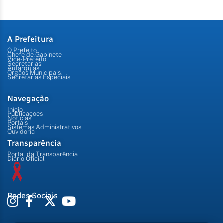
A Prefeitura
O Prefeito
Chefe de Gabinete
Vice-Prefeito
Secretarias
Autarquias
Órgãos Municipais
Secretarias Especiais
Navegação
Início
Publicações
Notícias
Portais
Sistemas Administrativos
Ouvidoria
Transparência
Portal da Transparência
Diário Oficial
Redes Sociais