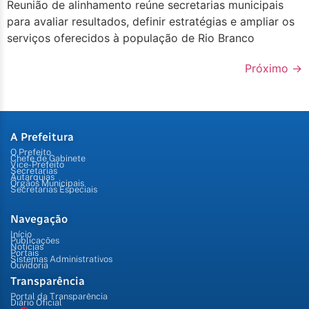
Reunião de alinhamento reúne secretarias municipais
para avaliar resultados, definir estratégias e ampliar os
serviços oferecidos à população de Rio Branco
Próximo
→
A Prefeitura
O Prefeito
Chefe de Gabinete
Vice-Prefeito
Secretarias
Autarquias
Órgãos Municipais
Secretarias Especiais
Navegação
Início
Publicações
Notícias
Portais
Sistemas Administrativos
Ouvidoria
Transparência
Portal da Transparência
Diário Oficial