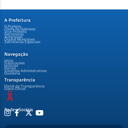
A Prefeitura
O Prefeito
Chefe de Gabinete
Vice-Prefeito
Secretarias
Autarquias
Órgãos Municipais
Secretarias Especiais
Navegação
Início
Publicações
Notícias
Portais
Sistemas Administrativos
Ouvidoria
Transparência
Portal da Transparência
Diário Oficial
Redes Sociais