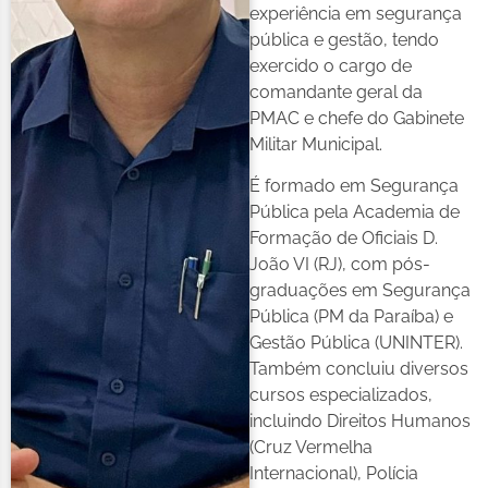
experiência em segurança
pública e gestão, tendo
exercido o cargo de
comandante geral da
PMAC e chefe do Gabinete
Militar Municipal.
É formado em Segurança
Pública pela Academia de
Formação de Oficiais D.
João VI (RJ), com pós-
graduações em Segurança
Pública (PM da Paraíba) e
Gestão Pública (UNINTER).
Também concluiu diversos
cursos especializados,
incluindo Direitos Humanos
(Cruz Vermelha
Internacional), Polícia