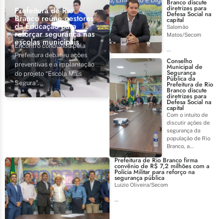
Branco discute
diretrizes para
Prefeitura de Rio
Defesa Social na
Branco reúne gestores
capital
da Educação para
Salomão
reforçar segurança nas
Matos/Secom
escolas municipais
Encontro conduzido pela
...
Prefeitura debateu ações
Conselho
preventivas e a implantação
Municipal de
Segurança
do projeto “Escola Mais
Pública da
Segura”...
Prefeitura de Rio
Branco discute
diretrizes para
Defesa Social na
capital
Com o intuito de
discutir ações de
segurança da
população de Rio
Branco, a...
Prefeitura de Rio Branco firma
convênio de R$ 7,2 milhões com a
Polícia Militar para reforço na
segurança pública
Luizio Oliveira/Secom
...