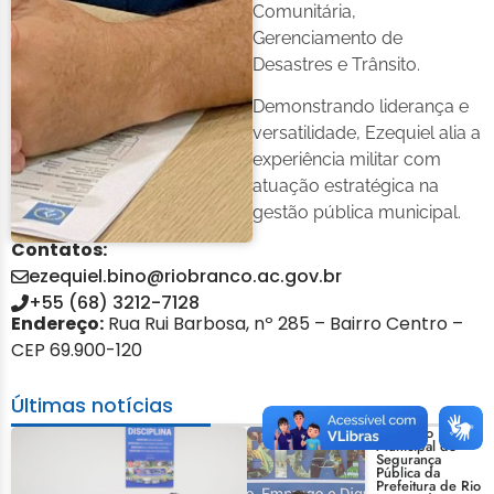
Comunitária,
Gerenciamento de
Desastres e Trânsito.
Demonstrando liderança e
versatilidade, Ezequiel alia a
experiência militar com
atuação estratégica na
gestão pública municipal.
Contatos:
ezequiel.bino@riobranco.ac.gov.br
+55 (68) 3212-7128
Endereço:
Rua Rui Barbosa, nº 285 – Bairro Centro –
CEP 69.900-120
Últimas notícias
Conselho
Municipal de
Segurança
Pública da
Prefeitura de Rio