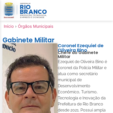
o
conteúdo
Início
›
Órgãos Municipais
Gabinete Militar
Coronel Ezequiel de
Oliveira Bino
Chefe do Gabinete
Militar
Ezequiel de Oliveira Bino é
coronel da Polícia Militar e
atua como secretário
municipal de
Desenvolvimento
Econômico, Turismo,
Tecnologia e Inovação da
Prefeitura de Rio Branco
desde 2021. Possui ampla