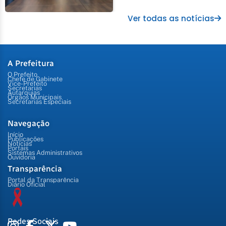
Ver todas as notícias
A Prefeitura
O Prefeito
Chefe de Gabinete
Vice-Prefeito
Secretarias
Autarquias
Órgãos Municipais
Secretarias Especiais
Navegação
Início
Publicações
Notícias
Portais
Sistemas Administrativos
Ouvidoria
Transparência
Portal da Transparência
Diário Oficial
Redes Sociais