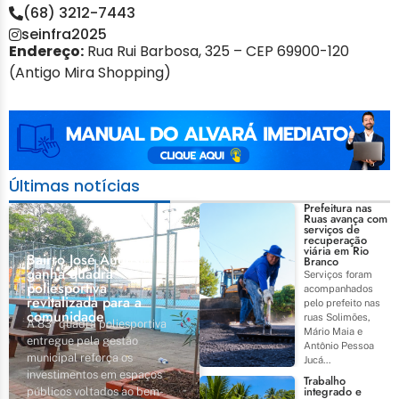
(68) 3212-7443
seinfra2025
Endereço:
Rua Rui Barbosa, 325 – CEP 69900-120
(Antigo Mira Shopping)
Últimas notícias
Prefeitura nas
Ruas avança com
serviços de
recuperação
viária em Rio
Bairro José Augusto
Branco
ganha quadra
Serviços foram
poliesportiva
acompanhados
revitalizada para a
pelo prefeito nas
comunidade
ruas Solimões,
A 83ª quadra poliesportiva
Mário Maia e
entregue pela gestão
Antônio Pessoa
municipal reforça os
Jucá...
investimentos em espaços
Trabalho
integrado e
públicos voltados ao bem-