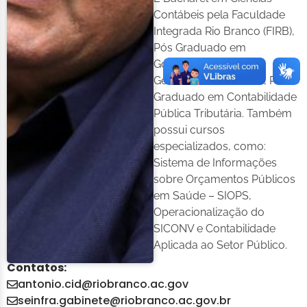
Contábeis pela Faculdade
Integrada Rio Branco (FIRB),
Pós Graduado em
Governança Pública e
Gestão Administrativa, Pós
Graduado em Contabilidade
Pública Tributária. Também
possui cursos
especializados, como:
Sistema de Informações
sobre Orçamentos Públicos
em Saúde – SIOPS,
Operacionalização do
SICONV e Contabilidade
Aplicada ao Setor Público.
Contatos:
antonio.cid@riobranco.ac.gov
seinfra.gabinete@riobranco.ac.gov.br