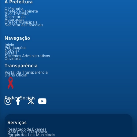
A Prefeitura
O Prefeito
Chefe de Gabinete
Vice-Prefeito
Secretarias
Autarquias
Órgãos Municipais
Secretarias Especiais
Navegação
Início
Publicações
Notícias
Portais
Sistemas Administrativos
Ouvidoria
Transparência
Portal da Transparência
Diário Oficial
Redes Sociais
Serviços
Resultado de Exames
Nota Fiscal Eletrônica
Portais das Leis Municipais