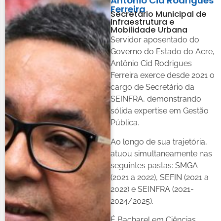
Antônio Cid Rodrigues
Ferreira
Secretário Municipal de
Infraestrutura e
Mobilidade Urbana
Servidor aposentado do
Governo do Estado do Acre,
Antônio Cid Rodrigues
Ferreira exerce desde 2021 o
cargo de Secretário da
SEINFRA, demonstrando
sólida expertise em Gestão
Pública.
Ao longo de sua trajetória,
atuou simultaneamente nas
seguintes pastas: SMGA
(2021 a 2022), SEFIN (2021 a
2022) e SEINFRA (2021-
2024/2025).
É Bacharel em Ciências