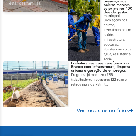
presença nos
estar das famílias...
bairros marcam
os primeiros 100
dias da gestão
municipal
Com ações nos
bairros,
investimentos em
saúde,
infraestrutura,
educação,
abastecimento de
água, assistência
social...
Prefeitura nas Ruas transforma Rio
Branco com infraestrutura, limpeza
urbana e geração de empregos
Programa já mobilizou 786
trabalhadores, recuperou 122 ruas e
retirou mais de 78 mil...
Ver todas as notícias