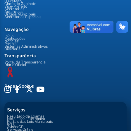
O Prefeito
Chefe de Gabinete
Vice-Prefeito
Secretarias
Autarquias
Órgãos Municipais
Secretarias Especiais
Navegação
Início
Publicações
Notícias
Portais
Sistemas Administrativos
Ouvidoria
Transparência
Portal da Transparência
Diário Oficial
Redes Sociais
Serviços
Resultado de Exames
Nota Fiscal Eletrônica
Portais das Leis Municipais
IPTU
Avisos CPL
Serviços Online