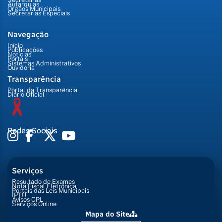
Autarquias
Órgãos Municipais
Secretarias Especiais
Navegação
Início
Publicações
Notícias
Portais
Sistemas Administrativos
Ouvidoria
Transparência
Portal da Transparência
Diário Oficial
Redes Sociais
Serviços
Resultado de Exames
Nota Fiscal Eletrônica
Portais das Leis Municipais
IPTU
Avisos CPL
Serviços Online
Mapa do Site