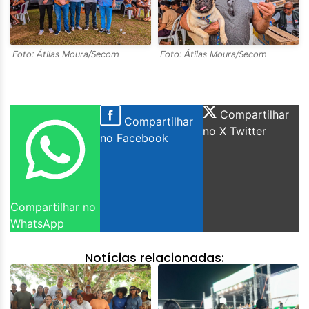
Foto: Átilas Moura/Secom
Foto: Átilas Moura/Secom
Compartilhar
Compartilhar
no X Twitter
no Facebook
Compartilhar no
WhatsApp
Notícias relacionadas: