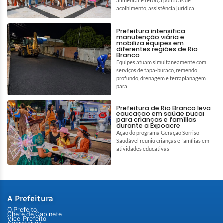
alimentar e reforça políticas de
acolhimento, assistência jurídica
Prefeitura intensifica
manutenção viária e
mobiliza equipes em
diferentes regiões de Rio
Branco
Equipes atuam simultaneamente com
serviços de tapa-buraco, remendo
profundo, drenagem e terraplanagem
para
Prefeitura de Rio Branco leva
educação em saúde bucal
para crianças e famílias
durante a Expoacre
Ação do programa Geração Sorriso
Saudável reuniu crianças e famílias em
atividades educativas
A Prefeitura
O Prefeito
Chefe de Gabinete
Vice-Prefeito
Secretarias