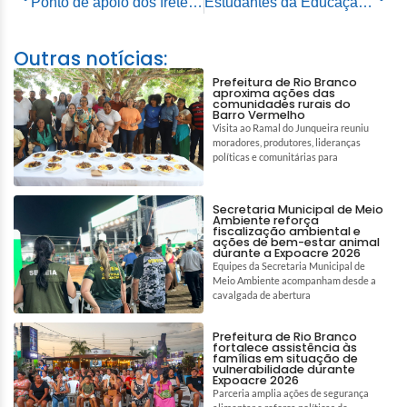
Ponto de apoio dos freteiros é recuperado em parceria com a Prefeitura de Rio Branco
Estudantes da Educação de Rio Branco vivem primeiro dia de aprendizado e encantamento na Disney
Outras notícias:
Prefeitura de Rio Branco
aproxima ações das
comunidades rurais do
Barro Vermelho
Visita ao Ramal do Junqueira reuniu
moradores, produtores, lideranças
políticas e comunitárias para
Secretaria Municipal de Meio
Ambiente reforça
fiscalização ambiental e
ações de bem-estar animal
durante a Expoacre 2026
Equipes da Secretaria Municipal de
Meio Ambiente acompanham desde a
cavalgada de abertura
Prefeitura de Rio Branco
fortalece assistência às
famílias em situação de
vulnerabilidade durante
Expoacre 2026
Parceria amplia ações de segurança