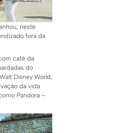
anhou, neste
ndizado fora da
 com café da
uardadas do
 Walt Disney World,
rvação da vida
 como Pandora –