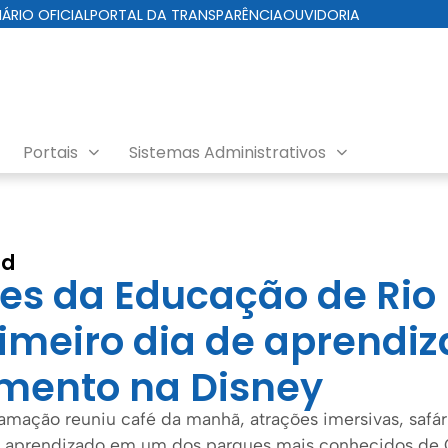
IÁRIO OFICIAL
PORTAL DA TRANSPARÊNCIA
OUVIDORIA
Portais
Sistemas Administrativos
ld
es da Educação de Rio
imeiro dia de aprendiz
mento na Disney
amação reuniu café da manhã, atrações imersivas, safá
e aprendizado em um dos parques mais conhecidos de 