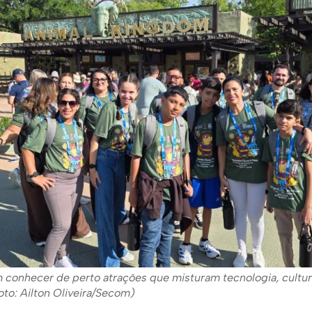
conhecer de perto atrações que misturam tecnologia, cultura
to: Ailton Oliveira/Secom)