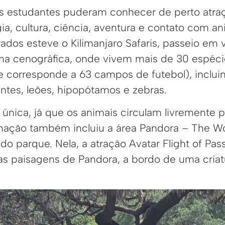
os estudantes puderam conhecer de perto atra
a, cultura, ciência, aventura e contato com an
dos esteve o Kilimanjaro Safaris, passeio em 
na cenográfica, onde vivem mais de 30 espéc
e corresponde a 63 campos de futebol), incluin
antes, leões, hipopótamos e zebras.
única, já que os animais circulam livremente p
mação também incluiu a área Pandora – The Wo
do parque. Nela, a atração Avatar Flight of Pa
as paisagens de Pandora, a bordo de uma cria