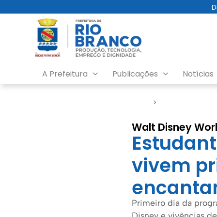
D
A Prefeitura
Publicações
Notícias
Início
›
Educação
Walt Disney Wor
Estudant
vivem pr
encanta
Primeiro dia da progr
Disney e vivências d