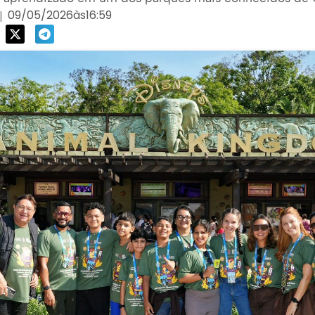
09/05/2026
às
16:59
|