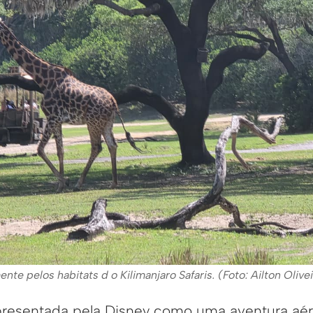
nte pelos habitats d o Kilimanjaro Safaris. (Foto: Ailton Oliv
presentada pela Disney como uma aventura aér