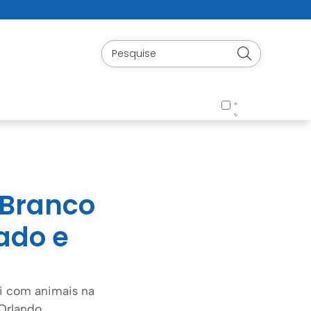
 Branco
ado e
ri com animais na
Orlando