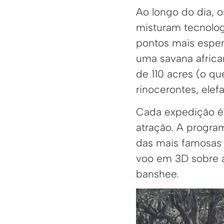
Ao longo do dia, 
misturam tecnologi
pontos mais espera
uma savana africa
de 110 acres (o qu
rinocerontes, elef
Cada expedição é 
atração. A progra
das mais famosas 
voo em 3D sobre 
banshee.