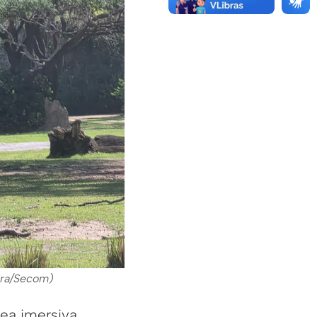
eira/Secom)
ea imersiva,