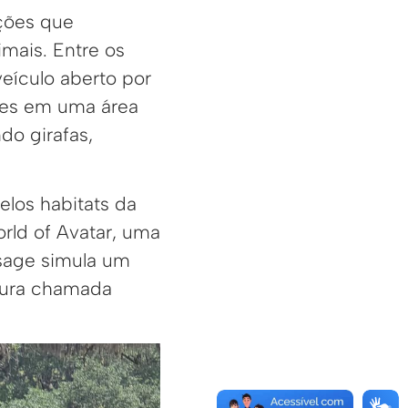
ções que
imais. Entre os
veículo aberto por
ies em uma área
do girafas,
elos habitats da
rld of Avatar, uma
ssage simula um
tura chamada