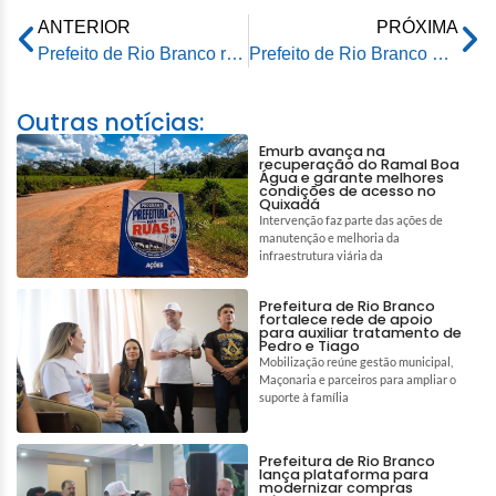
ANTERIOR
PRÓXIMA
Prefeito de Rio Branco reforça diálogo com comerciantes durante agenda no Mercado Aziz Abucater
Prefeito de Rio Branco participa da celebração dos 38 anos do Projeto Recriança
Outras notícias:
Emurb avança na
recuperação do Ramal Boa
Água e garante melhores
condições de acesso no
Quixadá
Intervenção faz parte das ações de
manutenção e melhoria da
infraestrutura viária da
Prefeitura de Rio Branco
fortalece rede de apoio
para auxiliar tratamento de
Pedro e Tiago
Mobilização reúne gestão municipal,
Maçonaria e parceiros para ampliar o
suporte à família
Prefeitura de Rio Branco
lança plataforma para
modernizar compras