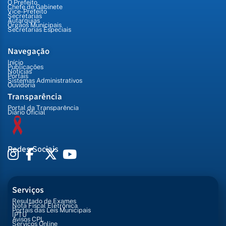
O Prefeito
Chefe de Gabinete
Vice-Prefeito
Secretarias
Autarquias
Órgãos Municipais
Secretarias Especiais
Navegação
Início
Publicações
Notícias
Portais
Sistemas Administrativos
Ouvidoria
Transparência
Portal da Transparência
Diário Oficial
Redes Sociais
Serviços
Resultado de Exames
Nota Fiscal Eletrônica
Portais das Leis Municipais
IPTU
Avisos CPL
Serviços Online