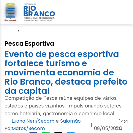
Início
›
Evento
Pesca Esportiva
Evento de pesca esportiva
fortalece turismo e
movimenta economia de
Rio Branco, destaca prefeito
da capital
Competição de Pesca reúne equipes de vários
estados e países vizinhos, impulsionando setores
como hotelaria, gastronomia e comércio local
Luana Neri/Secom
e
Salomão
14:4
|
Por
Matos/Secom
09/05/2026
às
0