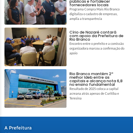
públicas e fortalecer
fornecedores locais
Programa Compra Mais Rio Branco
digitaliza o cadastro de empresas,
amplia a transparência
Círio de Nazaré contará
com apoio da Prefeitura de
Rio Branco
Encontro entre o prefeito e a comissão
organizadora marcou a confirmação do
apoio
Rio Branco mantém 2º
melhor Ideb entre as
capitais e alcança nota 6,8
no ensino fundamental
Resultado de 2025 coloca a capital
acreana atrás apenas de Curitiba e
Teresina
A Prefeitura