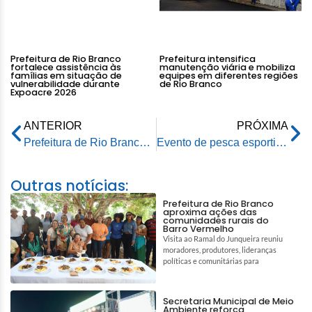
Prefeitura de Rio Branco
Prefeitura intensifica
fortalece assistência às
manutenção viária e mobiliza
famílias em situação de
equipes em diferentes regiões
vulnerabilidade durante
de Rio Branco
Expoacre 2026
ANTERIOR
PRÓXIMA
Prefeitura de Rio Branco intensifica frentes de manutenção e infraestrutura em diversos bairros na capital
Evento de pesca esportiva fortalece turismo e movimenta economia de Rio Branco, destaca prefeito da capital
Outras notícias:
Prefeitura de Rio Branco
aproxima ações das
comunidades rurais do
Barro Vermelho
Visita ao Ramal do Junqueira reuniu
moradores, produtores, lideranças
políticas e comunitárias para
Secretaria Municipal de Meio
Ambiente reforça