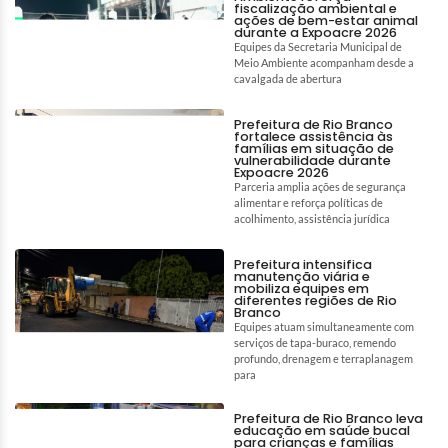
fiscalização ambiental e
ações de bem-estar animal
durante a Expoacre 2026
Equipes da Secretaria Municipal de
Meio Ambiente acompanham desde a
cavalgada de abertura
Prefeitura de Rio Branco
fortalece assistência às
famílias em situação de
vulnerabilidade durante
Expoacre 2026
Parceria amplia ações de segurança
alimentar e reforça políticas de
acolhimento, assistência jurídica
Prefeitura intensifica
manutenção viária e
mobiliza equipes em
diferentes regiões de Rio
Branco
Equipes atuam simultaneamente com
serviços de tapa-buraco, remendo
profundo, drenagem e terraplanagem
para
Prefeitura de Rio Branco leva
educação em saúde bucal
para crianças e famílias