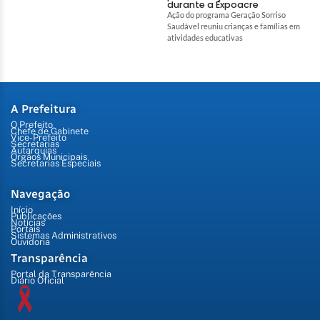
durante a Expoacre
Ação do programa Geração Sorriso
Saudável reuniu crianças e famílias em
atividades educativas
A Prefeitura
O Prefeito
Chefe de Gabinete
Vice-Prefeito
Secretarias
Autarquias
Órgãos Municipais
Secretarias Especiais
Navegação
Início
Publicações
Notícias
Portais
Sistemas Administrativos
Ouvidoria
Transparência
Portal da Transparência
Diário Oficial