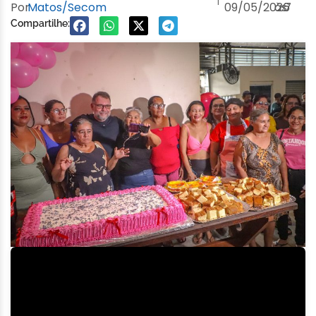
Por
Matos/Secom
09/05/2026
às
7
Compartilhe: