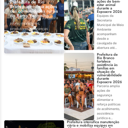
Prefeitura de Rio
ações de bem-
estar animal
Branco aproxima ações
durante a
das comunidades rurais
Expoacre 2026
do Barro Vermelho
Equipes da
Visita ao Ramal do Junqueira
Secretaria
reuniu moradores,
Municipal de Meio
produtores, lideranças
Ambiente
políticas e comunitárias para
acompanham
desde a
discutir melhorias no acesso
cavalgada de
e fortalecimento da...
abertura até...
Prefeitura de
Rio Branco
fortalece
assistência às
famílias em
situação de
vulnerabilidade
durante
Expoacre 2026
Parceria amplia
ações de
segurança
alimentar e
reforça políticas
de acolhimento,
assistência
jurídica e...
Prefeitura intensifica manutenção
viária e mobiliza equipes em