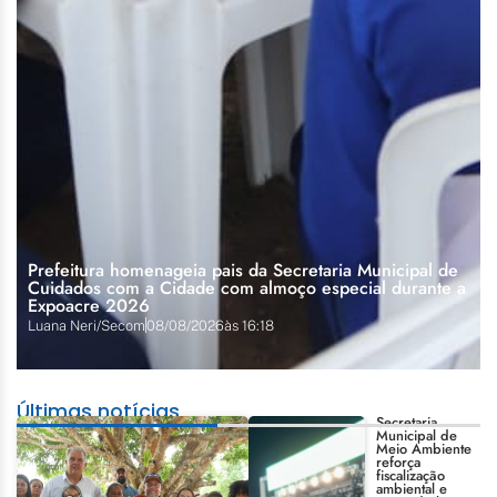
Prefeitura homenageia pais da Secretaria Municipal de
Cuidados com a Cidade com almoço especial durante a
Expoacre 2026
Luana Neri/Secom
08/08/2026
às
16:18
Últimas notícias
Secretaria
Municipal de
Meio Ambiente
reforça
fiscalização
ambiental e