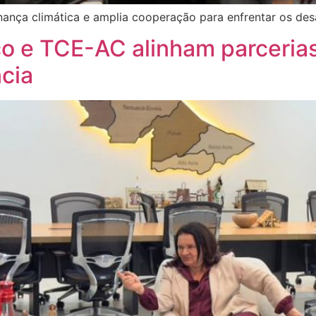
nança climática e amplia cooperação para enfrentar os desa
co e TCE-AC alinham parceria
cia