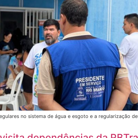
egulares no sistema de água e esgoto e a regularização de
 visita dependências da RBTra