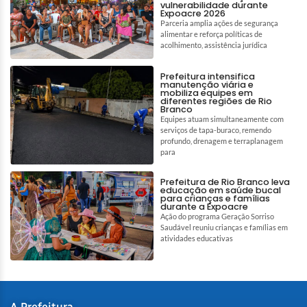
vulnerabilidade durante
Expoacre 2026
Parceria amplia ações de segurança
alimentar e reforça políticas de
acolhimento, assistência jurídica
Prefeitura intensifica
manutenção viária e
mobiliza equipes em
diferentes regiões de Rio
Branco
Equipes atuam simultaneamente com
serviços de tapa-buraco, remendo
profundo, drenagem e terraplanagem
para
Prefeitura de Rio Branco leva
educação em saúde bucal
para crianças e famílias
durante a Expoacre
Ação do programa Geração Sorriso
Saudável reuniu crianças e famílias em
atividades educativas
A Prefeitura