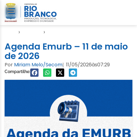
Início
›
Agendas
›
Agenda EMURB
Agenda Emurb – 11 de maio
de 2026
Por
Miriam Melo/Secom
11/05/2026
às
07:29
|
Compartilhe: