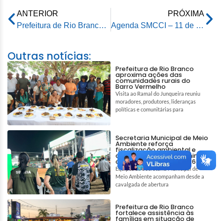
ANTERIOR
PRÓXIMA
Prefeitura de Rio Branco lança Campanha de Doação de Agasalhos
Agenda SMCCI – 11 de maio de 2026
Outras notícias:
Prefeitura de Rio Branco
aproxima ações das
comunidades rurais do
Barro Vermelho
Visita ao Ramal do Junqueira reuniu
moradores, produtores, lideranças
políticas e comunitárias para
Secretaria Municipal de Meio
Ambiente reforça
fiscalização ambiental e
ações de bem-estar animal
durante a Expoacre 2026
Equipes da Secretaria Municipal de
Meio Ambiente acompanham desde a
cavalgada de abertura
Prefeitura de Rio Branco
fortalece assistência às
famílias em situação de