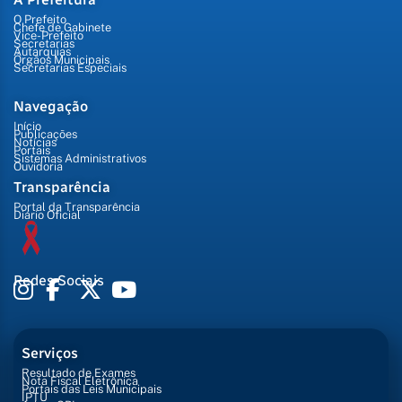
O Prefeito
Chefe de Gabinete
Vice-Prefeito
Secretarias
Autarquias
Órgãos Municipais
Secretarias Especiais
Navegação
Início
Publicações
Notícias
Portais
Sistemas Administrativos
Ouvidoria
Transparência
Portal da Transparência
Diário Oficial
Redes Sociais
Serviços
Resultado de Exames
Nota Fiscal Eletrônica
Portais das Leis Municipais
IPTU