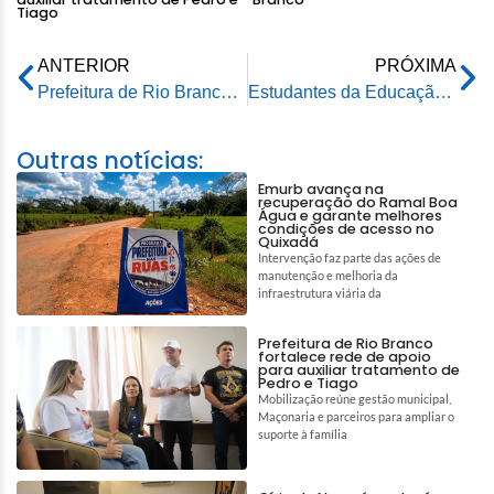
Tiago
ANTERIOR
PRÓXIMA
Prefeitura de Rio Branco convoca usuários para atualização cadastral obrigatória e alerta sobre penalidades
Estudantes da Educação Municipal de Rio Branco vivem segundo dia de surpresas em Orlando
Outras notícias:
Emurb avança na
recuperação do Ramal Boa
Água e garante melhores
condições de acesso no
Quixadá
Intervenção faz parte das ações de
manutenção e melhoria da
infraestrutura viária da
Prefeitura de Rio Branco
fortalece rede de apoio
para auxiliar tratamento de
Pedro e Tiago
Mobilização reúne gestão municipal,
Maçonaria e parceiros para ampliar o
suporte à família