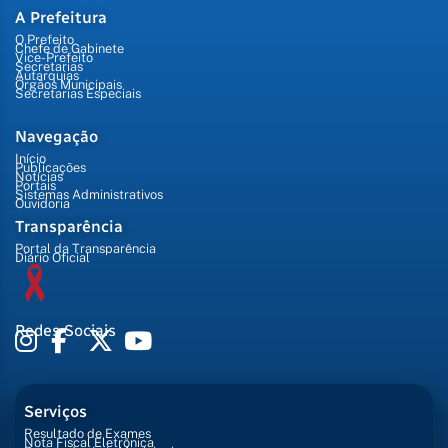
A Prefeitura
O Prefeito
Chefe de Gabinete
Vice-Prefeito
Secretarias
Autarquias
Órgãos Municipais
Secretarias Especiais
Navegação
Início
Publicações
Notícias
Portais
Sistemas Administrativos
Ouvidoria
Transparência
Portal da Transparência
Diário Oficial
Redes Sociais
Serviços
Resultado de Exames
Nota Fiscal Eletrônica