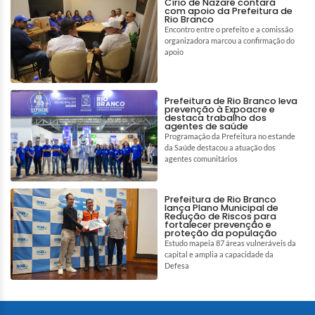
Círio de Nazaré contará
com apoio da Prefeitura de
Rio Branco
Encontro entre o prefeito e a comissão
organizadora marcou a confirmação do
apoio
Prefeitura de Rio Branco leva
prevenção à Expoacre e
destaca trabalho dos
agentes de saúde
Programação da Prefeitura no estande
da Saúde destacou a atuação dos
agentes comunitários
Prefeitura de Rio Branco
lança Plano Municipal de
Redução de Riscos para
fortalecer prevenção e
proteção da população
Estudo mapeia 87 áreas vulneráveis da
capital e amplia a capacidade da
Defesa