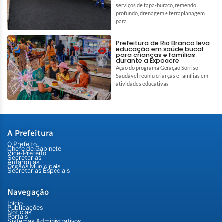
serviços de tapa-buraco, remendo
profundo, drenagem e terraplanagem
para
Prefeitura de Rio Branco leva
educação em saúde bucal
para crianças e famílias
durante a Expoacre
Ação do programa Geração Sorriso
Saudável reuniu crianças e famílias em
atividades educativas
A Prefeitura
O Prefeito
Chefe de Gabinete
Vice-Prefeito
Secretarias
Autarquias
Órgãos Municipais
Secretarias Especiais
Navegação
Início
Publicações
Notícias
Portais
Sistemas Administrativos