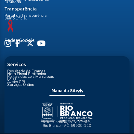
Ouvidoria
Transparência
Portal da Transparência
Diário Oficial
Redes Sociais
Serviços
Resultado de Exames
Nota Fiscal Eletrônica
Portais das Leis Municipais
IPTU
Avisos CPL
Serviços Online
Mapa do Site
R. Rui Barbosa, 285 - Centro,
Rio Branco - AC, 69900-120