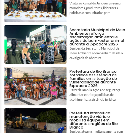
Visita ao Ramal do Junqueira reuniu
moradores, produtores, lideranças
políticas e comunitárias para
Secretaria Municipal de Meio
Ambiente reforça
fiscalização ambiental e
ações de bem-estar animal
durante a Expoacre 2026
Equipes da Secretaria Municipal de
Meio Ambiente acompanham desde a
cavalgada de abertura
Prefeitura de Rio Branco
fortalece assistência às
famílias em situação de
vulnerabilidade durante
Expoacre 2026
Parceria amplia ações de segurança
alimentar e reforça políticas de
acolhimento, assistência jurídica
Prefeitura intensifica
manutenção viária e
mobiliza equipes em
diferentes regiões de Rio
Branco
Equipes atuam simultaneamente com