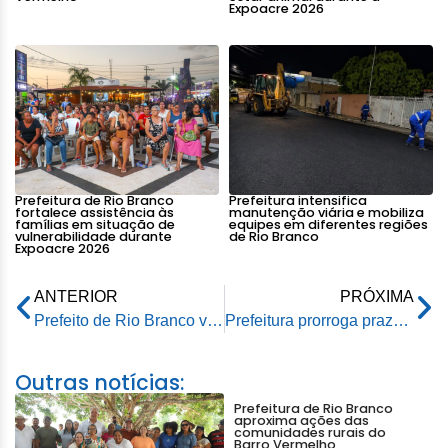
Expoacre 2026
Prefeitura de Rio Branco
Prefeitura intensifica
fortalece assistência às
manutenção viária e mobiliza
famílias em situação de
equipes em diferentes regiões
vulnerabilidade durante
de Rio Branco
Expoacre 2026
ANTERIOR
PRÓXIMA
Prefeito de Rio Branco visita dependências da RBTrans e participa de café da manhã em homenagem ao Dia das Mães
Prefeitura prorroga prazo de Grupo de Trabalho que analisa transporte coletivo de Rio Branco
Outras notícias:
Prefeitura de Rio Branco
aproxima ações das
comunidades rurais do
Barro Vermelho