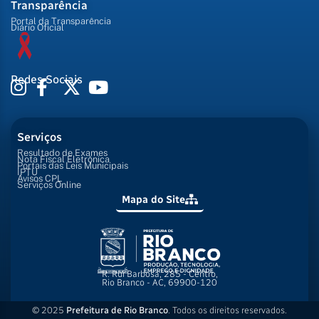
Transparência
Portal da Transparência
Diário Oficial
Redes Sociais
Serviços
Resultado de Exames
Nota Fiscal Eletrônica
Portais das Leis Municipais
IPTU
Avisos CPL
Serviços Online
Mapa do Site
R. Rui Barbosa, 285 - Centro,
Rio Branco - AC, 69900-120
© 2025
Prefeitura de Rio Branco
. Todos os direitos reservados.