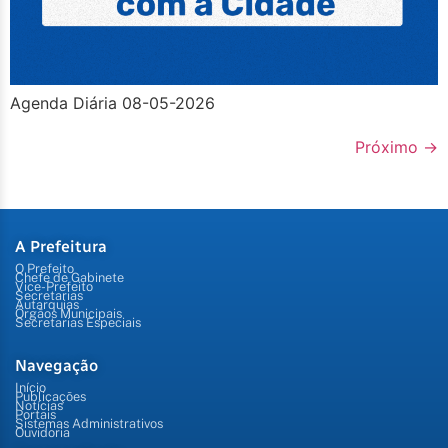
Agenda Diária 08-05-2026
Próximo
→
A Prefeitura
O Prefeito
Chefe de Gabinete
Vice-Prefeito
Secretarias
Autarquias
Órgãos Municipais
Secretarias Especiais
Navegação
Início
Publicações
Notícias
Portais
Sistemas Administrativos
Ouvidoria