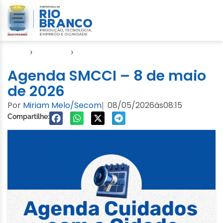
Início
›
Agendas
›
Agenda Cuidados com a Cidade
Agenda SMCCI – 8 de maio
de 2026
Por
Miriam Melo/Secom
08/05/2026
às
08:15
|
Compartilhe: