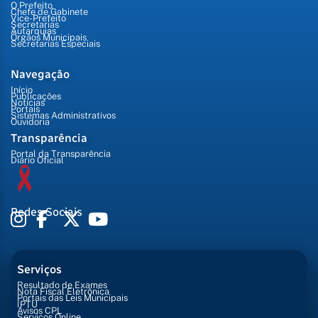
O Prefeito
Chefe de Gabinete
Vice-Prefeito
Secretarias
Autarquias
Órgãos Municipais
Secretarias Especiais
Navegação
Início
Publicações
Notícias
Portais
Sistemas Administrativos
Ouvidoria
Transparência
Portal da Transparência
Diário Oficial
Redes Sociais
Serviços
Resultado de Exames
Nota Fiscal Eletrônica
Portais das Leis Municipais
IPTU
Avisos CPL
Serviços Online