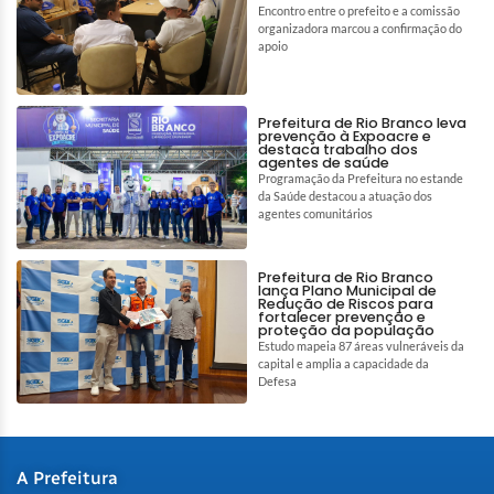
Encontro entre o prefeito e a comissão
organizadora marcou a confirmação do
apoio
Prefeitura de Rio Branco leva
prevenção à Expoacre e
destaca trabalho dos
agentes de saúde
Programação da Prefeitura no estande
da Saúde destacou a atuação dos
agentes comunitários
Prefeitura de Rio Branco
lança Plano Municipal de
Redução de Riscos para
fortalecer prevenção e
proteção da população
Estudo mapeia 87 áreas vulneráveis da
capital e amplia a capacidade da
Defesa
A Prefeitura