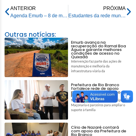
ANTERIOR
PRÓXIMA
Agenda Emurb – 8 de maio de 2026
Estudantes da rede municipal de Rio Branco embarcam para intercâmbio educacional na Disney e na NASA
Outras notícias:
Emurb avança na
recuperação do Ramal Boa
Água e garante melhores
condições de acesso no
Quixadá
Intervenção faz parte das ações de
manutenção e melhoria da
infraestrutura viária da
Prefeitura de Rio Branco
fortalece rede de apoio
para auxiliar tratamento de
Pedro e Tiago
Mobilização reúne gestão municipal,
Maçonaria e parceiros para ampliar o
suporte à família
Círio de Nazaré contará
com apoio da Prefeitura de
Rio Branco