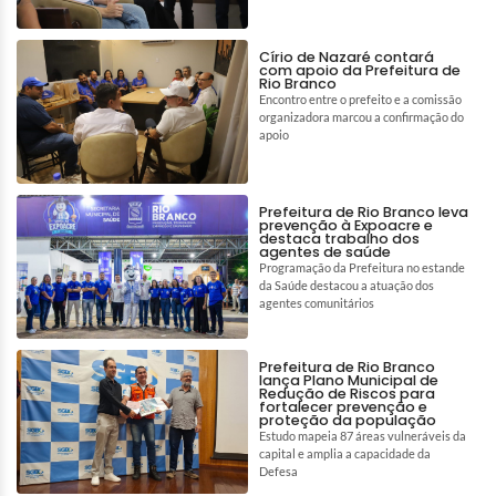
Círio de Nazaré contará
com apoio da Prefeitura de
Rio Branco
Encontro entre o prefeito e a comissão
organizadora marcou a confirmação do
apoio
Prefeitura de Rio Branco leva
prevenção à Expoacre e
destaca trabalho dos
agentes de saúde
Programação da Prefeitura no estande
da Saúde destacou a atuação dos
agentes comunitários
Prefeitura de Rio Branco
lança Plano Municipal de
Redução de Riscos para
fortalecer prevenção e
proteção da população
Estudo mapeia 87 áreas vulneráveis da
capital e amplia a capacidade da
Defesa