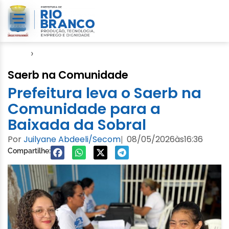
Início
›
Saerb
Saerb na Comunidade
Prefeitura leva o Saerb na
Comunidade para a
Baixada da Sobral
Por
Juilyane Abdeeli/Secom
08/05/2026
às
16:36
|
Compartilhe: