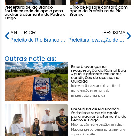
Prefeitura de Rio Branco
Círio de Nazaré contará com
fortalece rede de apoio para
apoio da Prefeitura de Rio
auxiliar tratamento de Pedro e
Branco
Tiago
ANTERIOR
PRÓXIMA
Prefeito de Rio Branco homenageia mães da Secretaria Municipal de Infraestrutura e Mobilidade Urbana
Prefeitura leva ação de saúde à comunidade do Bahia Velha em programação especial pelo Dia das Mães
Outras notícias:
Emurb avança na
recuperação do Ramal Boa
Água e garante melhores
condições de acesso no
Quixadá
Intervenção faz parte das ações de
manutenção e melhoria da
infraestrutura viária da
Prefeitura de Rio Branco
fortalece rede de apoio
para auxiliar tratamento de
Pedro e Tiago
Mobilização reúne gestão municipal,
Maçonaria e parceiros para ampliar o
suporte à família