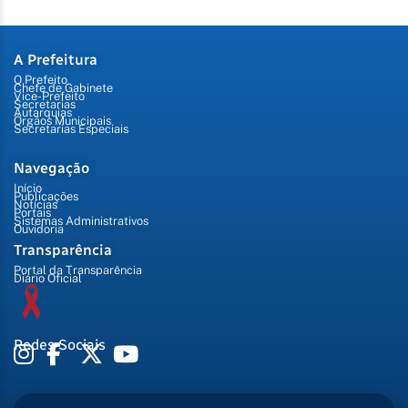
A Prefeitura
O Prefeito
Chefe de Gabinete
Vice-Prefeito
Secretarias
Autarquias
Órgãos Municipais
Secretarias Especiais
Navegação
Início
Publicações
Notícias
Portais
Sistemas Administrativos
Ouvidoria
Transparência
Portal da Transparência
Diário Oficial
Redes Sociais