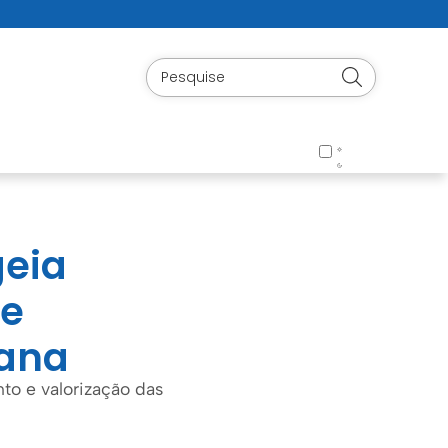
geia
de
bana
o e valorização das