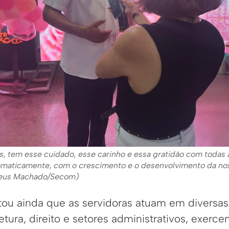
nos, tem esse cuidado, esse carinho e essa gratidão com toda
tomaticamente, com o crescimento e o desenvolvimento da nos
Mateus Machado/Secom)
altou ainda que as servidoras atuam em diversa
etura, direito e setores administrativos, exerc