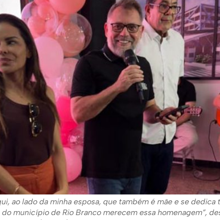
qui, ao lado da minha esposa, que também é mãe e se dedica t
e do município de Rio Branco merecem essa homenagem”, de