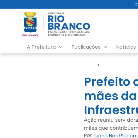
D
A Prefeitura
Publicações
Notícias
Início
›
Seinfra
Prefeito
mães da 
Infraest
Ação reuniu servidor
mães que contribuem 
Por
Luana Neri/Secom