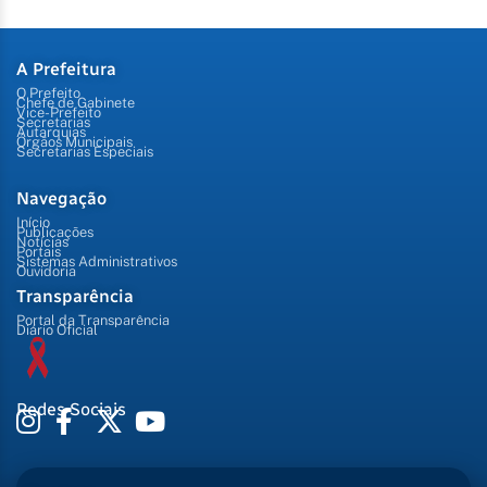
A Prefeitura
O Prefeito
Chefe de Gabinete
Vice-Prefeito
Secretarias
Autarquias
Órgãos Municipais
Secretarias Especiais
Navegação
Início
Publicações
Notícias
Portais
Sistemas Administrativos
Ouvidoria
Transparência
Portal da Transparência
Diário Oficial
Redes Sociais