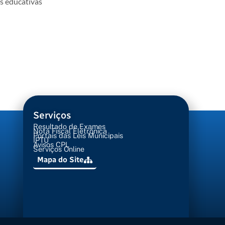
es educativas
Serviços
Resultado de Exames
Nota Fiscal Eletrônica
Portais das Leis Municipais
IPTU
Avisos CPL
Serviços Online
Mapa do Site