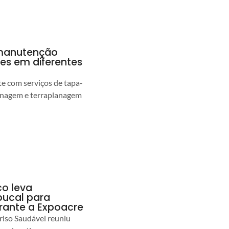
a manutenção
pes em diferentes
 com serviços de tapa-
enagem e terraplanagem
co leva
ucal para
urante a Expoacre
iso Saudável reuniu