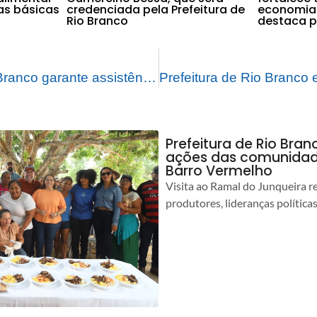
as básicas
credenciada pela Prefeitura de
economia 
Rio Branco
destaca pr
Prefeitura de Rio Branco garante assistência integral a famílias afetadas pela alagação
Prefeitura de Rio Bra
ações das comunidade
Barro Vermelho
Visita ao Ramal do Junqueira r
produtores, lideranças política