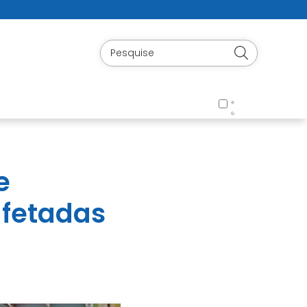
e
afetadas