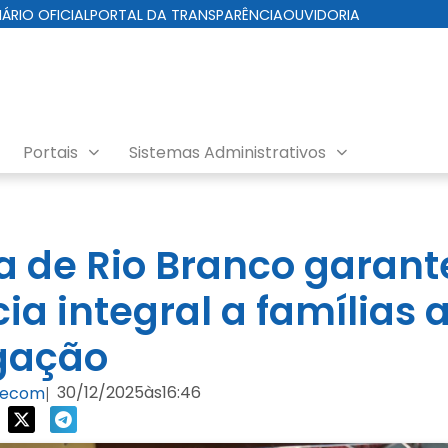
IÁRIO OFICIAL
PORTAL DA TRANSPARÊNCIA
OUVIDORIA
Portais
Sistemas Administrativos
cre
ra de Rio Branco garant
ia integral a famílias 
gação
30/12/2025
às
16:46
Secom
|