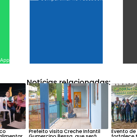
sApp
Notícias relacionadas:
nco
Prefeito visita Creche Infantil
Evento de
alimentar
Gumercino Bessa, que será
fortalece