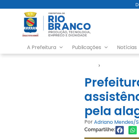
D
A Prefeitura
Publicações
Notícias
Início
›
Cheia do Rio A
Prefeitu
assistênc
pela ala
Por
Adriano Mendes/
Compartilhe: