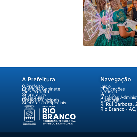
A Prefeitura
Navegação
O Prefeito
Início
Chefe de Gabinete
Publicações
Vice-Prefeito
Notícias
Secretarias
Portais
Autarquias
Sistemas Administ
Órgãos Municipais
Ouvidoria
Secretarias Especiais
R. Rui Barbosa, 
Rio Branco - AC