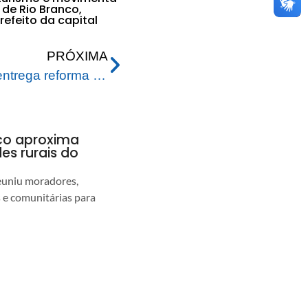
de Rio Branco,
efeito da capital
PRÓXIMA
Prefeitura de Rio Branco entrega reforma da Casa Abrigo Maria Tapajós e reforça cuidado com crianças e adolescentes
nco aproxima
s rurais do
euniu moradores,
s e comunitárias para