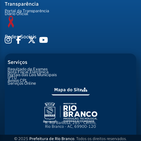
Transparência
Portal da Transparência
Diário Oficial
Redes Sociais
Serviços
Resultado de Exames
Nota Fiscal Eletrônica
Portais das Leis Municipais
IPTU
Avisos CPL
Serviços Online
Mapa do Site
R. Rui Barbosa, 285 - Centro,
Rio Branco - AC, 69900-120
© 2025
Prefeitura de Rio Branco
. Todos os direitos reservados.