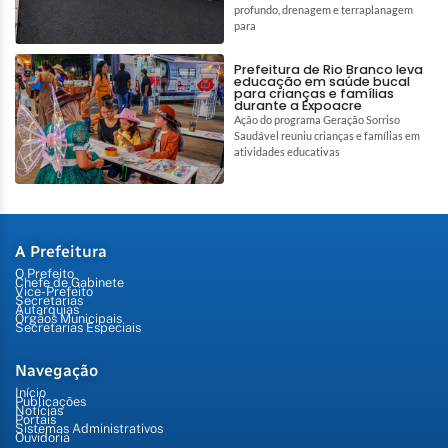
profundo, drenagem e terraplanagem
para
Prefeitura de Rio Branco leva
educação em saúde bucal
para crianças e famílias
durante a Expoacre
Ação do programa Geração Sorriso
Saudável reuniu crianças e famílias em
atividades educativas
A Prefeitura
O Prefeito
Chefe de Gabinete
Vice-Prefeito
Secretarias
Autarquias
Órgãos Municipais
Secretarias Especiais
Navegação
Início
Publicações
Notícias
Portais
Sistemas Administrativos
Ouvidoria