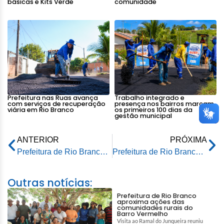
básicas e Kits Verde
comunidade
Prefeitura nas Ruas avança
Trabalho integrado e
com serviços de recuperação
presença nos bairros marcam
viária em Rio Branco
os primeiros 100 dias da
gestão municipal
ANTERIOR
PRÓXIMA
Prefeitura de Rio Branco entrega Ponte do Caipora e garante mais segurança, mobilidade e dignidade à população
Prefeitura de Rio Branco realiza festa da virada com queima de fogos na Praça da Revolução
Outras notícias:
Prefeitura de Rio Branco
aproxima ações das
comunidades rurais do
Barro Vermelho
Visita ao Ramal do Junqueira reuniu