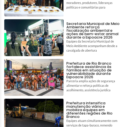
moradores, produtores, lideranças
políticas e comunitárias para
Secretaria Municipal de Meio
Ambiente reforça
fiscalização ambiental e
ações de bem-estar animal
durante a Expoacre 2026
Equipes da Secretaria Municipal de
Meio Ambiente acompanham desde a
cavalgada de abertura
Prefeitura de Rio Branco
fortalece assistência às
famílias em situação de
vulnerabilidade durante
Expoacre 2026
Parceria amplia ações de segurança
alimentar e reforça políticas de
acolhimento, assistência jurídica
Prefeitura intensifica
manutenção viária e
mobiliza equipes em
diferentes regiões de Rio
Branco
Equipes atuam simultaneamente com
serviços de tapa-buraco, remendo