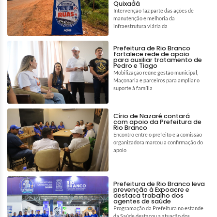
Quixadá
Intervenção faz parte das ações de
manutenção e melhoria da
infraestrutura viária da
Prefeitura de Rio Branco
fortalece rede de apoio
para auxiliar tratamento de
Pedro e Tiago
Mobilização reúne gestão municipal,
Maçonaria e parceiros para ampliar o
suporte à família
Círio de Nazaré contará
com apoio da Prefeitura de
Rio Branco
Encontro entre o prefeito e a comissão
organizadora marcou a confirmação do
apoio
Prefeitura de Rio Branco leva
prevenção à Expoacre e
destaca trabalho dos
agentes de saúde
Programação da Prefeitura no estande
da Saúde destacou a atuação dos