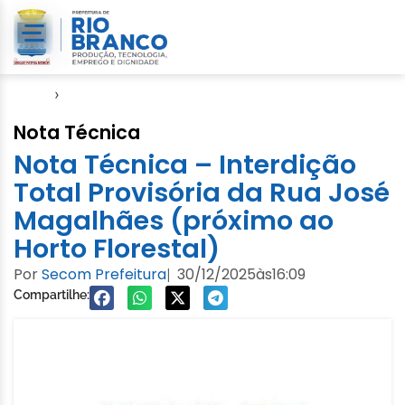
Início
›
Nota
Nota Técnica
Nota Técnica – Interdição
Total Provisória da Rua José
Magalhães (próximo ao
Horto Florestal)
Por
Secom Prefeitura
30/12/2025
às
16:09
|
Compartilhe: