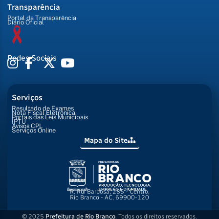
Transparência
Portal da Transparência
Diário Oficial
Redes Sociais
Serviços
Resultado de Exames
Nota Fiscal Eletrônica
Portais das Leis Municipais
IPTU
Avisos CPL
Serviços Online
Mapa do Site
R. Rui Barbosa, 285 - Centro,
Rio Branco - AC, 69900-120
© 2025
Prefeitura de Rio Branco
. Todos os direitos reservados.