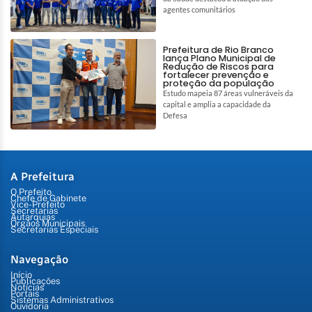
agentes comunitários
Prefeitura de Rio Branco
lança Plano Municipal de
Redução de Riscos para
fortalecer prevenção e
proteção da população
Estudo mapeia 87 áreas vulneráveis da
capital e amplia a capacidade da
Defesa
A Prefeitura
O Prefeito
Chefe de Gabinete
Vice-Prefeito
Secretarias
Autarquias
Órgãos Municipais
Secretarias Especiais
Navegação
Início
Publicações
Notícias
Portais
Sistemas Administrativos
Ouvidoria