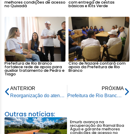
melhores condições de acesso
com entrega de cestas
no Quixadá
básicas e Kits Verde
Prefeitura de Rio Branco
Círio de Nazaré contará com
fortalece rede de apoio para
apoio da Prefeitura de Rio
auxiliar tratamento de Pedro e
Branco
Tiago
ANTERIOR
PRÓXIMA
Reorganização do atendimento pediátrico amplia acesso de crianças à rede municipal de saúde em Rio Branco
Prefeitura de Rio Branco garante assistência integral a famílias afetadas pela alagação
Outras notícias:
Emurb avança na
recuperação do Ramal Boa
Água e garante melhores
condições de acesso no