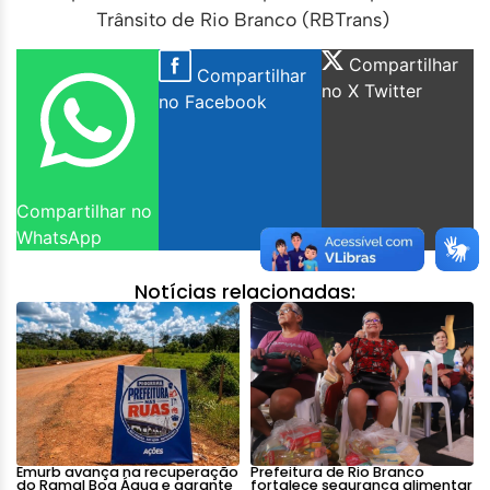
Trânsito de Rio Branco (RBTrans)
Compartilhar
Compartilhar
no X Twitter
no Facebook
Compartilhar no
WhatsApp
Notícias relacionadas:
Emurb avança na recuperação
Prefeitura de Rio Branco
do Ramal Boa Água e garante
fortalece segurança alimentar