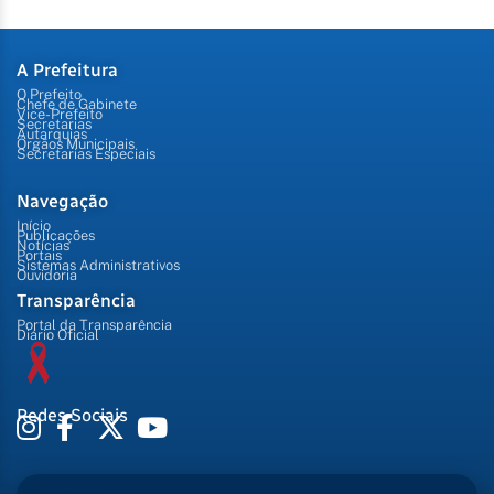
A Prefeitura
O Prefeito
Chefe de Gabinete
Vice-Prefeito
Secretarias
Autarquias
Órgãos Municipais
Secretarias Especiais
Navegação
Início
Publicações
Notícias
Portais
Sistemas Administrativos
Ouvidoria
Transparência
Portal da Transparência
Diário Oficial
Redes Sociais