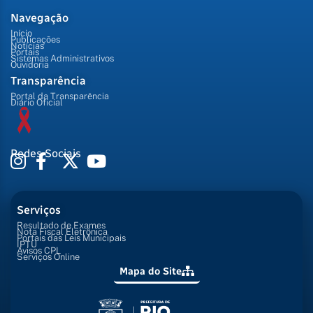
Navegação
Início
Publicações
Notícias
Portais
Sistemas Administrativos
Ouvidoria
Transparência
Portal da Transparência
Diário Oficial
Redes Sociais
Serviços
Resultado de Exames
Nota Fiscal Eletrônica
Portais das Leis Municipais
IPTU
Avisos CPL
Serviços Online
Mapa do Site