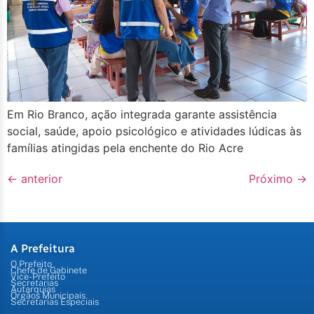
Em Rio Branco, ação integrada garante assistência
social, saúde, apoio psicológico e atividades lúdicas às
famílias atingidas pela enchente do Rio Acre
←
anterior
Próximo
→
A Prefeitura
O Prefeito
Chefe de Gabinete
Vice-Prefeito
Secretarias
Autarquias
Órgãos Municipais
Secretarias Especiais