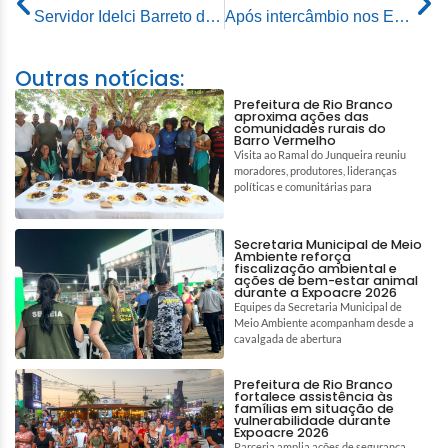
Servidor Idelci Barreto de Matos completa 76 anos com 54 anos dedicados à Prefeitura de Rio Branco
Após intercâmbio nos Estados Unidos, estudantes da rede municipal retornam a Rio Branco com relatos de aprendizado e emoção
Outras notícias:
Prefeitura de Rio Branco
aproxima ações das
comunidades rurais do
Barro Vermelho
Visita ao Ramal do Junqueira reuniu
moradores, produtores, lideranças
políticas e comunitárias para
Secretaria Municipal de Meio
Ambiente reforça
fiscalização ambiental e
ações de bem-estar animal
durante a Expoacre 2026
Equipes da Secretaria Municipal de
Meio Ambiente acompanham desde a
cavalgada de abertura
Prefeitura de Rio Branco
fortalece assistência às
famílias em situação de
vulnerabilidade durante
Expoacre 2026
Parceria amplia ações de segurança