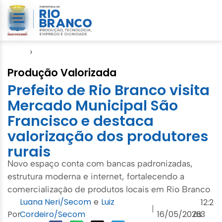
Início
›
Seinfra
Produção Valorizada
Prefeito de Rio Branco visita
Mercado Municipal São
Francisco e destaca
valorização dos produtores
rurais
Novo espaço conta com bancas padronizadas,
estrutura moderna e internet, fortalecendo a
comercialização de produtos locais em Rio Branco
Luana Neri/Secom
e
Luiz
12:2
|
Por
Cordeiro/Secom
16/05/2026
às
3