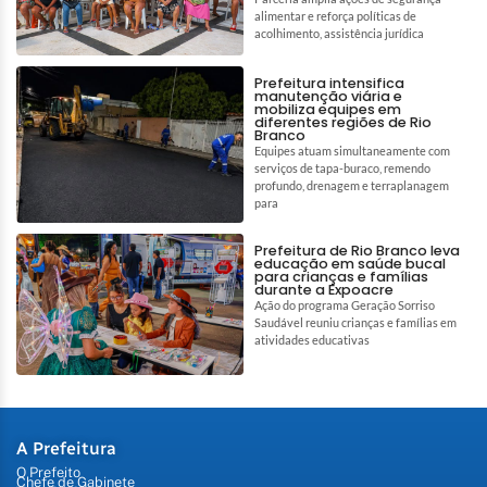
alimentar e reforça políticas de
acolhimento, assistência jurídica
Prefeitura intensifica
manutenção viária e
mobiliza equipes em
diferentes regiões de Rio
Branco
Equipes atuam simultaneamente com
serviços de tapa-buraco, remendo
profundo, drenagem e terraplanagem
para
Prefeitura de Rio Branco leva
educação em saúde bucal
para crianças e famílias
durante a Expoacre
Ação do programa Geração Sorriso
Saudável reuniu crianças e famílias em
atividades educativas
A Prefeitura
O Prefeito
Chefe de Gabinete