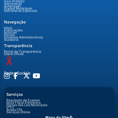
Vice-Prefeito
Secretarias
Autarquias
Órgãos Municipais
Secretarias Especiais
Navegação
Início
Publicações
Notícias
Portais
Sistemas Administrativos
Ouvidoria
Transparência
Portal da Transparência
Diário Oficial
Redes Sociais
Serviços
Resultado de Exames
Nota Fiscal Eletrônica
Portais das Leis Municipais
IPTU
Avisos CPL
Serviços Online
Mapa do Site