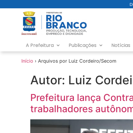
o
D
conteúdo
A Prefeitura
Publicações
Notícias
Início
›
Arquivos por Luiz Cordeiro/Secom
Autor:
Luiz Corde
Prefeitura lança Contr
trabalhadores autôno