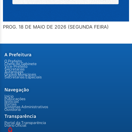
PROG. 18 DE MAIO DE 2026 (SEGUNDA FEIRA)
A Prefeitura
O Prefeito
Chefe de Gabinete
Vice-Prefeito
Secretarias
Autarquias
Órgãos Municipais
Secretarias Especiais
Navegação
Início
Publicações
Notícias
Portais
Sistemas Administrativos
Ouvidoria
Transparência
Portal da Transparência
Diário Oficial