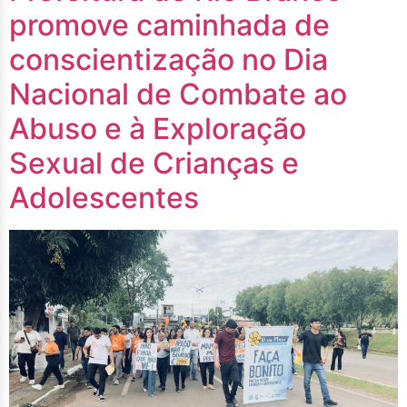
promove caminhada de
conscientização no Dia
Nacional de Combate ao
Abuso e à Exploração
Sexual de Crianças e
Adolescentes