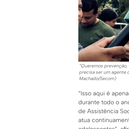
“Queremos prevenção, 
precisa ser um agente d
Machado/Secom)
“Isso aqui é apen
durante todo o ano
de Assistência So
atua continuament
adolescentes”, afi