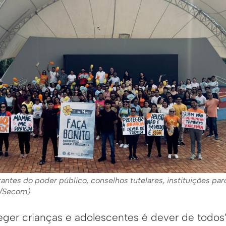
antes do poder público, conselhos tutelares, instituições parc
o/Secom)
ger crianças e adolescentes é dever de todos”