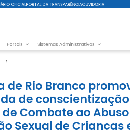
IÁRIO OFICIAL
PORTAL DA TRANSPARÊNCIA
OUVIDORIA
Portais
Sistemas Administrativos
os
›
SASDH
ra de Rio Branco promo
a de conscientização
 de Combate ao Abuso 
ão Sexual de Crianças 