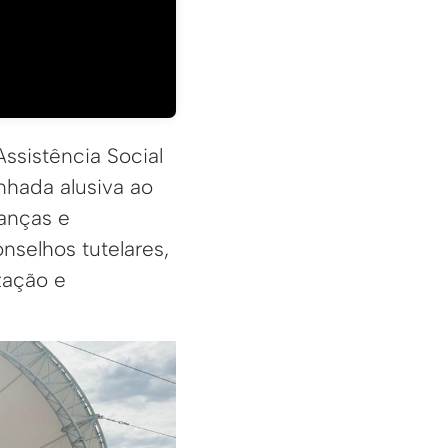
ssistência Social
nhada alusiva ao
anças e
nselhos tutelares,
zação e