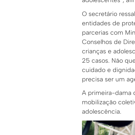
O secretário ressa
entidades de prot
parcerias com Mini
Conselhos de Dire
crianças e adole
25 casos. Não que
cuidado e dignid
precisa ser um ag
A primeira-dama d
mobilização colet
adolescência.