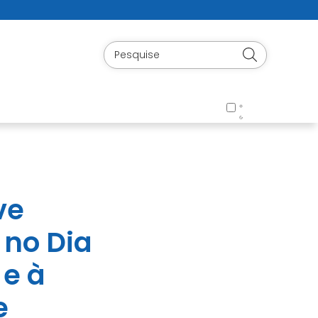
ve
 no Dia
e à
e