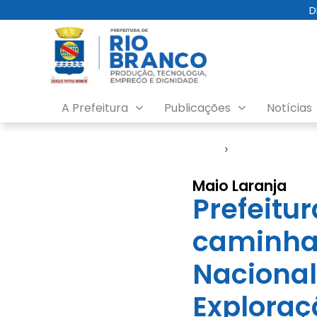
D
A Prefeitura
Publicações
Notícias
Início
›
Direitos Human
Maio Laranja
Prefeitu
caminhad
Nacional
Exploraç