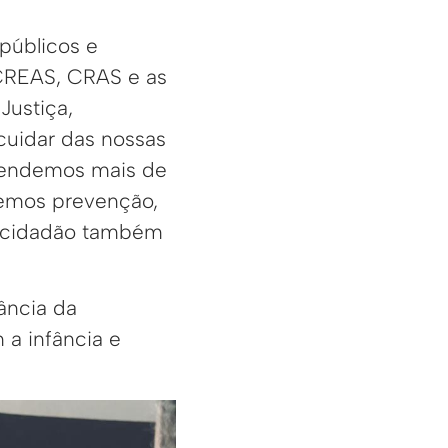
 públicos e
 CREAS, CRAS e as
Justiça,
cuidar das nossas
atendemos mais de
remos prevenção,
a cidadão também
ância da
 a infância e