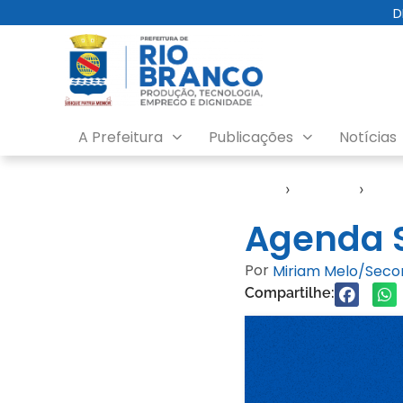
D
A Prefeitura
Publicações
Notícias
Início
›
Agendas
›
Agen
Agenda S
Por
Miriam Melo/Sec
Compartilhe: