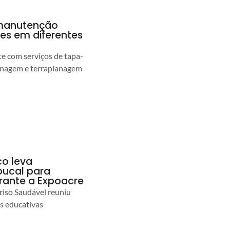
a manutenção
pes em diferentes
 com serviços de tapa-
enagem e terraplanagem
co leva
ucal para
urante a Expoacre
iso Saudável reuniu
es educativas