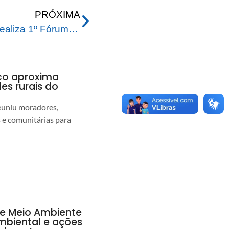
PRÓXIMA
Prefeitura de Rio Branco realiza 1º Fórum Municipal de Saúde Mental em alusão à Luta Antimanicomial
nco aproxima
s rurais do
euniu moradores,
s e comunitárias para
de Meio Ambiente
ambiental e ações