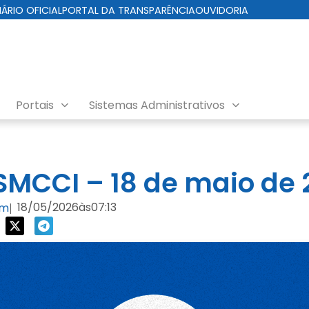
IÁRIO OFICIAL
PORTAL DA TRANSPARÊNCIA
OUVIDORIA
Portais
Sistemas Administrativos
da Cuidados com a Cidade
MCCI – 18 de maio de 
18/05/2026
às
07:13
om
|