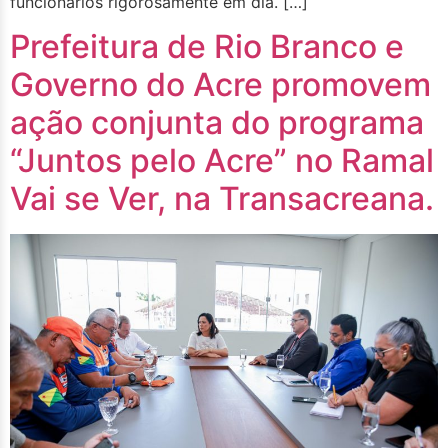
funcionários rigorosamente em dia. […]
Prefeitura de Rio Branco e
Governo do Acre promovem
ação conjunta do programa
“Juntos pelo Acre” no Ramal
Vai se Ver, na Transacreana.