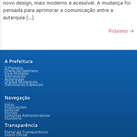
novo design, mais moderno e acessível. A mudança foi
pensada para aprimorar a comunicação entre a
autarquia […]
Próximo
→
A Prefeitura
O Prefeito
Chefe de Gabinete
Vice-Prefeito
Secretarias
Autarquias
Órgãos Municipais
Secretarias Especiais
Navegação
Início
Publicações
Notícias
Portais
Sistemas Administrativos
Ouvidoria
Transparência
Portal da Transparência
Diário Oficial