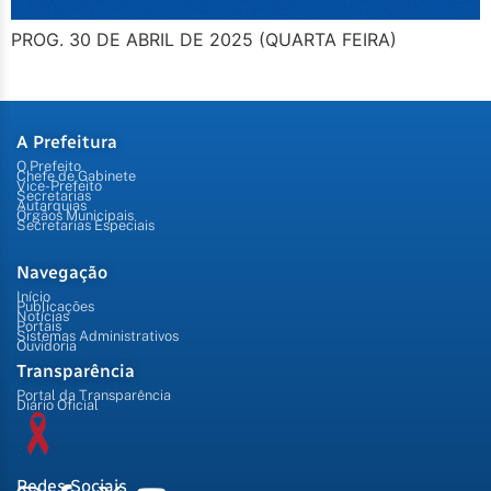
PROG. 30 DE ABRIL DE 2025 (QUARTA FEIRA)
A Prefeitura
O Prefeito
Chefe de Gabinete
Vice-Prefeito
Secretarias
Autarquias
Órgãos Municipais
Secretarias Especiais
Navegação
Início
Publicações
Notícias
Portais
Sistemas Administrativos
Ouvidoria
Transparência
Portal da Transparência
Diário Oficial
Redes Sociais