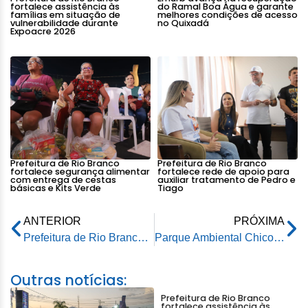
fortalece assistência às
do Ramal Boa Água e garante
famílias em situação de
melhores condições de acesso
vulnerabilidade durante
no Quixadá
Expoacre 2026
Prefeitura de Rio Branco
Prefeitura de Rio Branco
fortalece segurança alimentar
fortalece rede de apoio para
com entrega de cestas
auxiliar tratamento de Pedro e
básicas e Kits Verde
Tiago
ANTERIOR
PRÓXIMA
Prefeitura de Rio Branco informa a população, sobre o último dia para garantir desconto no IPTU 2025
Parque Ambiental Chico Mendes estará aberto durante o feriado de 1º de maio
Outras notícias:
Prefeitura de Rio Branco
fortalece assistência às