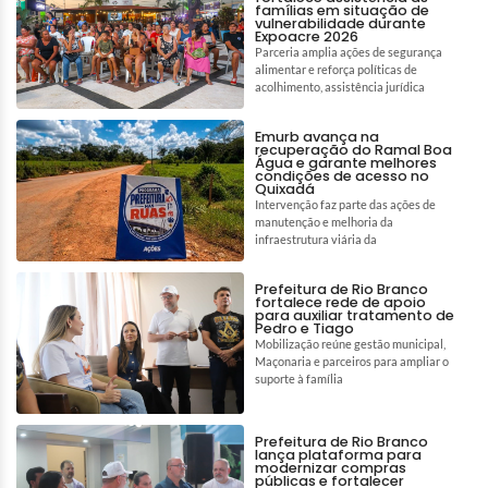
famílias em situação de
vulnerabilidade durante
Expoacre 2026
Parceria amplia ações de segurança
alimentar e reforça políticas de
acolhimento, assistência jurídica
Emurb avança na
recuperação do Ramal Boa
Água e garante melhores
condições de acesso no
Quixadá
Intervenção faz parte das ações de
manutenção e melhoria da
infraestrutura viária da
Prefeitura de Rio Branco
fortalece rede de apoio
para auxiliar tratamento de
Pedro e Tiago
Mobilização reúne gestão municipal,
Maçonaria e parceiros para ampliar o
suporte à família
Prefeitura de Rio Branco
lança plataforma para
modernizar compras
públicas e fortalecer