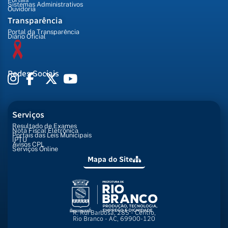
Sistemas Administrativos
Ouvidoria
Transparência
Portal da Transparência
Diário Oficial
Redes Sociais
Serviços
Resultado de Exames
Nota Fiscal Eletrônica
Portais das Leis Municipais
IPTU
Avisos CPL
Serviços Online
Mapa do Site
R. Rui Barbosa, 285 - Centro,
Rio Branco - AC, 69900-120