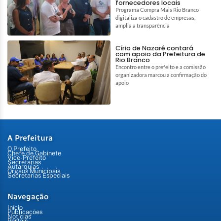
fornecedores locais
Programa Compra Mais Rio Branco
digitaliza o cadastro de empresas,
amplia a transparência
Círio de Nazaré contará
com apoio da Prefeitura de
Rio Branco
Encontro entre o prefeito e a comissão
organizadora marcou a confirmação do
apoio
A Prefeitura
O Prefeito
Chefe de Gabinete
Vice-Prefeito
Secretarias
Autarquias
Órgãos Municipais
Secretarias Especiais
Navegação
Início
Publicações
Notícias
Portais