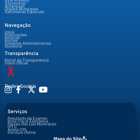
Vice-Prefeito
Secretarias
Autarquias
Órgãos Municipais
Secretarias Especiais
Navegação
Início
Publicações
Notícias
Portais
Sistemas Administrativos
Ouvidoria
Transparência
Portal da Transparência
Diário Oficial
Redes Sociais
Serviços
Resultado de Exames
Nota Fiscal Eletrônica
Portais das Leis Municipais
IPTU
Avisos CPL
Serviços Online
Mapa do Site