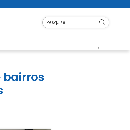
 bairros
s