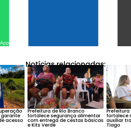
sApp
Notícias relacionadas:
cuperação
Prefeitura de Rio Branco
Prefeitura
 garante
fortalece segurança alimentar
fortalece
de acesso
com entrega de cestas básicas
auxiliar t
e Kits Verde
Tiago