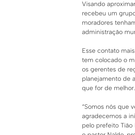
Visando aproximar
recebeu um grupo d
moradores tenham 
administração mun
Esse contato mais
tem colocado o m
os gerentes de reg
planejamento de 
que for de melhor
“Somos nós que ve
agradecemos a ini
pelo prefeito Tião
o pastor Naldo, pr