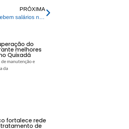
PRÓXIMA
Servidores municipais recebem salários na data garantida pelo Prefeito Tião Bocalom
uperação do
rante melhores
no Quixadá
s de manutenção e
ia da
co fortalece rede
r tratamento de