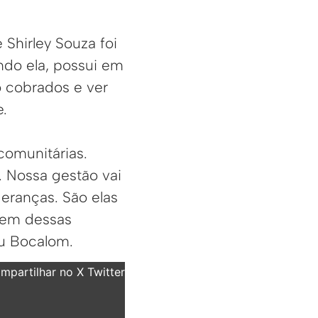
 Shirley Souza foi
do ela, possui em
o cobrados e ver
e.
 comunitárias.
. Nossa gestão vai
deranças. São elas
cem dessas
ou Bocalom.
partilhar no X Twitter