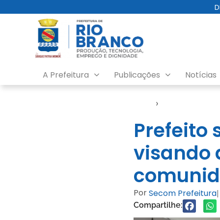
D
A Prefeitura
Publicações
Notícias
Início
›
Notícias
Prefeito 
visando 
comunid
Por
Secom Prefeitura
|
Compartilhe: