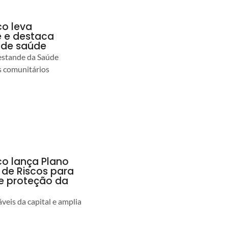
co leva
 e destaca
 de saúde
estande da Saúde
s comunitários
co lança Plano
 de Riscos para
 e proteção da
veis da capital e amplia