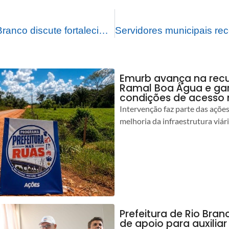
Prefeitura de Rio Branco discute fortalecimento do setor produtivo com presidente do Sindicato das Industrias Cerâmicas
Emurb avança na rec
Ramal Boa Água e ga
condições de acesso 
Intervenção faz parte das açõe
melhoria da infraestrutura viár
Prefeitura de Rio Bran
de apoio para auxilia