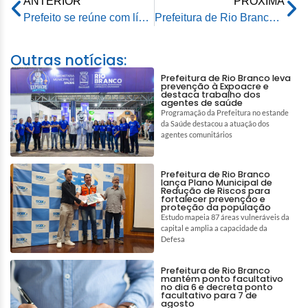
ANTERIOR
PRÓXIMA
Prefeito se reúne com líderes de bairros visando aproximar a gestão das comunidades
Prefeitura de Rio Branco apresenta novos médicos que trabalharão na atenção primária
Outras notícias:
Prefeitura de Rio Branco leva
prevenção à Expoacre e
destaca trabalho dos
agentes de saúde
Programação da Prefeitura no estande
da Saúde destacou a atuação dos
agentes comunitários
Prefeitura de Rio Branco
lança Plano Municipal de
Redução de Riscos para
fortalecer prevenção e
proteção da população
Estudo mapeia 87 áreas vulneráveis da
capital e amplia a capacidade da
Defesa
Prefeitura de Rio Branco
mantém ponto facultativo
no dia 6 e decreta ponto
facultativo para 7 de
agosto