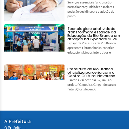
Serviços essenciais funcionarão
normalmente; unidades escolares
poderão decidir sobre a adoção do
ponto
Tecnologia e criatividade
transformam estande da
Educação de Rio Branco em
atração na Expoacre 2026
Espaço da Prefeitura de Rio Branco
apresenta Chromebooks, robótica
educacional, jogos interativos e
Prefeitura de Rio Branco
oficializa parceria com o
Centro Cultural Novarese
Parceria vai destinar 52,8 mil ao
projeto "Capoeira, Gingando para o
Futuro", fortalecendo
A Prefeitura
O Prefeito