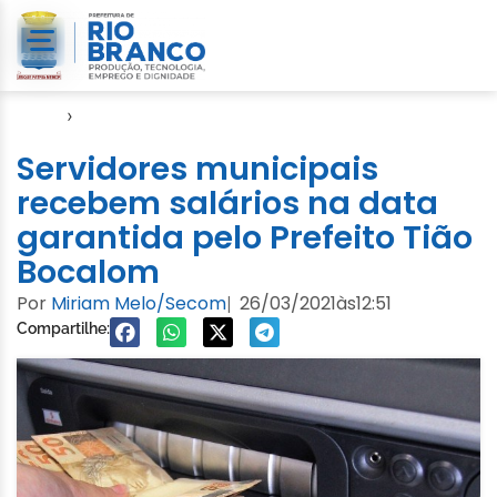
Início
›
Notícias
Servidores municipais
recebem salários na data
garantida pelo Prefeito Tião
Bocalom
Por
Miriam Melo/Secom
26/03/2021
às
12:51
|
Compartilhe: