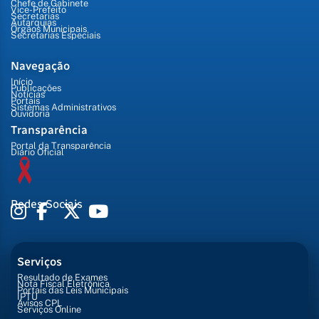
Chefe de Gabinete
Vice-Prefeito
Secretarias
Autarquias
Órgãos Municipais
Secretarias Especiais
Navegação
Início
Publicações
Notícias
Portais
Sistemas Administrativos
Ouvidoria
Transparência
Portal da Transparência
Diário Oficial
Redes Sociais
Serviços
Resultado de Exames
Nota Fiscal Eletrônica
Portais das Leis Municipais
IPTU
Avisos CPL
Serviços Online