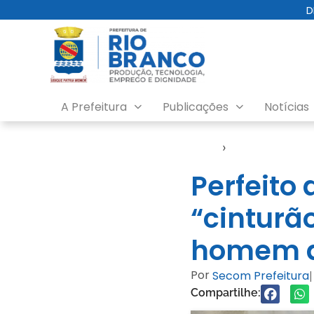
D
A Prefeitura
Publicações
Notícias
Início
›
Notícias
Perfeito 
“cinturã
homem 
Por
Secom Prefeitura
|
Compartilhe: