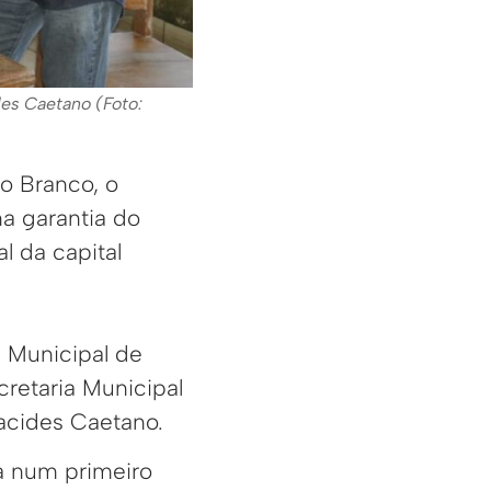
des Caetano (Foto:
io Branco, o
a garantia do
l da capital
 Municipal de
retaria Municipal
racides Caetano.
ha num primeiro