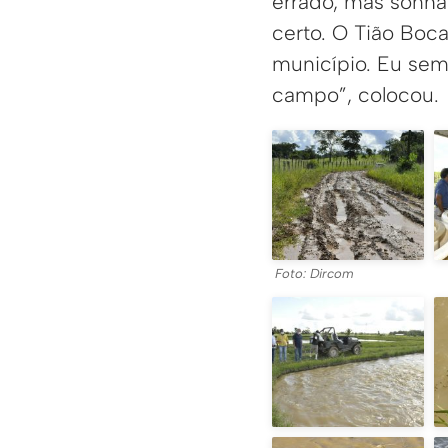
errado, mas sonha
certo. O Tião Boc
município. Eu se
campo”, colocou.
Foto: Dircom