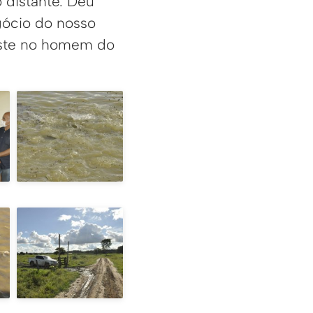
 distante. Deu
gócio do nosso
este no homem do