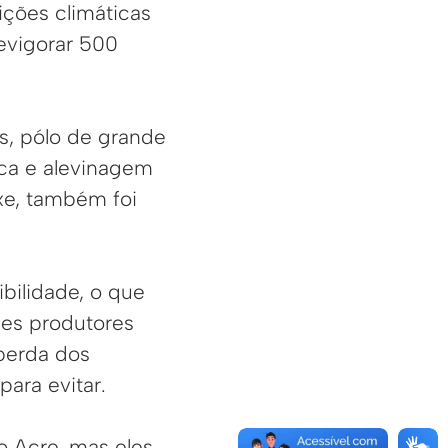
ções climáticas
revigorar 500
s, pólo de grande
ca e alevinagem
xe, também foi
ibilidade, o que
sses produtores
perda dos
para evitar.
 Acre, mas eles