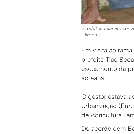
Produtor José em conver
Dircom)
Em visita ao ramal
prefeito Tião Boc
escoamento da pro
acreana.
O gestor estava a
Urbanização (Emur
de Agricultura Fa
De acordo com Boc