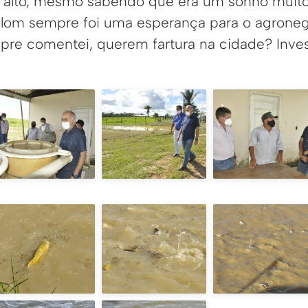
 alto, mesmo sabendo que era um sonho muito
alom sempre foi uma esperança para o agrone
mpre comentei, querem fartura na cidade? Inv