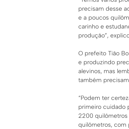
precisam desse ac
e a poucos quilôm
carinho e estudan
produção”, explico
O prefeito Tião B
e produzindo prec
alevinos, mas lem
também precisam 
“Podem ter certe
primeiro cuidado 
2200 quilômetros 
quilômetros, com 