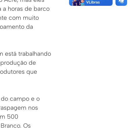
 a horas de barco
ente com muito
scoamento da
m está trabalhando
e produção de
rodutores que
m do campo e o
 raspagem nos
bem 500
 Branco. Os