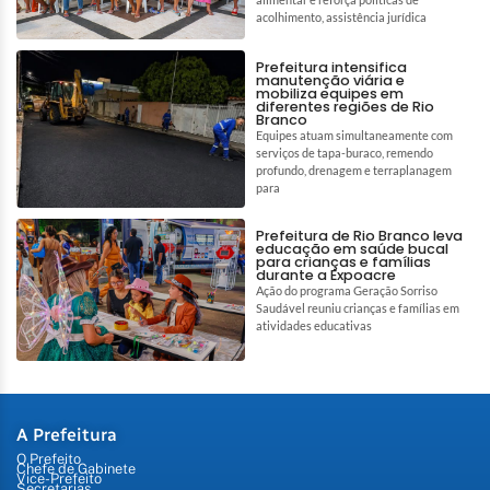
acolhimento, assistência jurídica
Prefeitura intensifica
manutenção viária e
mobiliza equipes em
diferentes regiões de Rio
Branco
Equipes atuam simultaneamente com
serviços de tapa-buraco, remendo
profundo, drenagem e terraplanagem
para
Prefeitura de Rio Branco leva
educação em saúde bucal
para crianças e famílias
durante a Expoacre
Ação do programa Geração Sorriso
Saudável reuniu crianças e famílias em
atividades educativas
A Prefeitura
O Prefeito
Chefe de Gabinete
Vice-Prefeito
Secretarias