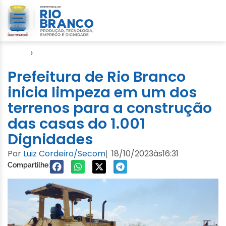
Início
›
1.001 Dignidades
Prefeitura de Rio Branco
inicia limpeza em um dos
terrenos para a construção
das casas do 1.001
Dignidades
Por
Luiz Cordeiro/Secom
18/10/2023
às
16:31
|
Compartilhe: