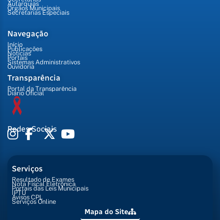
Autarquias
Órgãos Municipais
Secretarias Especiais
Navegação
Início
Publicações
Notícias
Portais
Sistemas Administrativos
Ouvidoria
Transparência
Portal da Transparência
Diário Oficial
Redes Sociais
Serviços
Resultado de Exames
Nota Fiscal Eletrônica
Portais das Leis Municipais
IPTU
Avisos CPL
Serviços Online
Mapa do Site