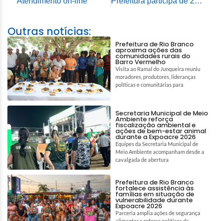
Atendimento on-line
Prefeitura participa de 2º Encontro Regional ICLEI para debater sobre desenvolvimento sustentável
Outras notícias:
Prefeitura de Rio Branco
aproxima ações das
comunidades rurais do
Barro Vermelho
Visita ao Ramal do Junqueira reuniu
moradores, produtores, lideranças
políticas e comunitárias para
Secretaria Municipal de Meio
Ambiente reforça
fiscalização ambiental e
ações de bem-estar animal
durante a Expoacre 2026
Equipes da Secretaria Municipal de
Meio Ambiente acompanham desde a
cavalgada de abertura
Prefeitura de Rio Branco
fortalece assistência às
famílias em situação de
vulnerabilidade durante
Expoacre 2026
Parceria amplia ações de segurança
alimentar e reforça políticas de