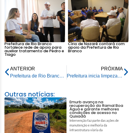
Prefeitura de Rio Branco
Círio de Nazaré contará com
fortalece rede de apoio para
apoio da Prefeitura de Rio
auxiliar tratamento de Pedro e
Branco
Tiago
ANTERIOR
PRÓXIMA
Prefeitura de Rio Branco inicia limpeza em um dos terrenos para a construção das casas do 1.001 Dignidades
Prefeitura inicia limpeza em um dos terrenos para construção das casas do 1.001 Dignidades
Outras notícias:
Emurb avança na
recuperação do Ramal Boa
Água e garante melhores
condições de acesso no
Quixadá
Intervenção faz parte das ações de
manutenção e melhoria da
infraestrutura viária da