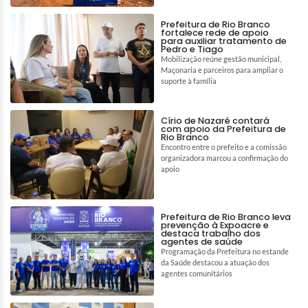
Prefeitura de Rio Branco
fortalece rede de apoio
para auxiliar tratamento de
Pedro e Tiago
Mobilização reúne gestão municipal,
Maçonaria e parceiros para ampliar o
suporte à família
Círio de Nazaré contará
com apoio da Prefeitura de
Rio Branco
Encontro entre o prefeito e a comissão
organizadora marcou a confirmação do
apoio
Prefeitura de Rio Branco leva
prevenção à Expoacre e
destaca trabalho dos
agentes de saúde
Programação da Prefeitura no estande
da Saúde destacou a atuação dos
agentes comunitários