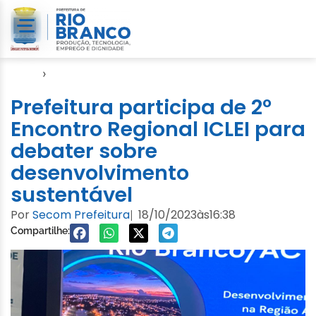
Início
›
Notícias
Prefeitura participa de 2º
Encontro Regional ICLEI para
debater sobre
desenvolvimento
sustentável
Por
Secom Prefeitura
18/10/2023
às
16:38
|
Compartilhe: