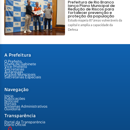
Prefeitura de Rio Branco
lança Plano Municipal de
Redução de Riscos para
fortalecer prevenção e
proteção da população
Estudo mapeia 87 áreas vulneráveis da
capital e amplia a capacidade da
Defesa
A Prefeitura
O Prefeito
Chefe de Gabinete
Vice-Prefeito
Secretarias
Autarquias
Órgãos Municipais
Secretarias Especiais
Navegação
Início
Publicações
Notícias
Portais
Sistemas Administrativos
Ouvidoria
Transparência
Portal da Transparência
Diário Oficial