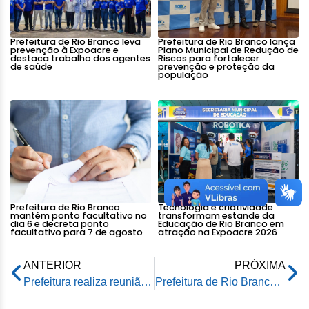
Prefeitura de Rio Branco leva
Prefeitura de Rio Branco lança
prevenção à Expoacre e
Plano Municipal de Redução de
destaca trabalho dos agentes
Riscos para fortalecer
de saúde
prevenção e proteção da
população
Prefeitura de Rio Branco
Tecnologia e criatividade
mantém ponto facultativo no
transformam estande da
dia 6 e decreta ponto
Educação de Rio Branco em
facultativo para 7 de agosto
atração na Expoacre 2026
ANTERIOR
PRÓXIMA
Prefeitura realiza reunião de alinhamento para entrega dos itens do Projeto Recomeço
Prefeitura de Rio Branco inicia limpeza em um dos terrenos para a construção das casas do 1.001 Dignidades