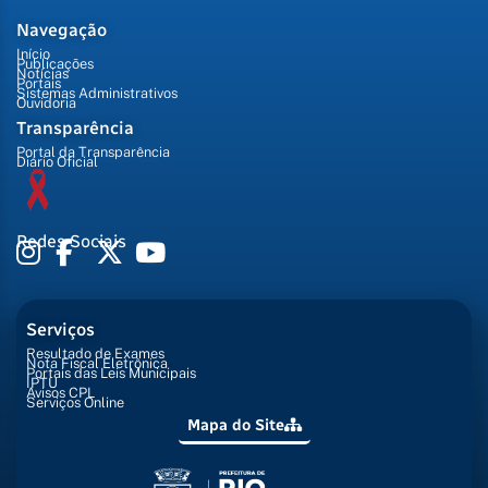
Navegação
Início
Publicações
Notícias
Portais
Sistemas Administrativos
Ouvidoria
Transparência
Portal da Transparência
Diário Oficial
Redes Sociais
Serviços
Resultado de Exames
Nota Fiscal Eletrônica
Portais das Leis Municipais
IPTU
Avisos CPL
Serviços Online
Mapa do Site