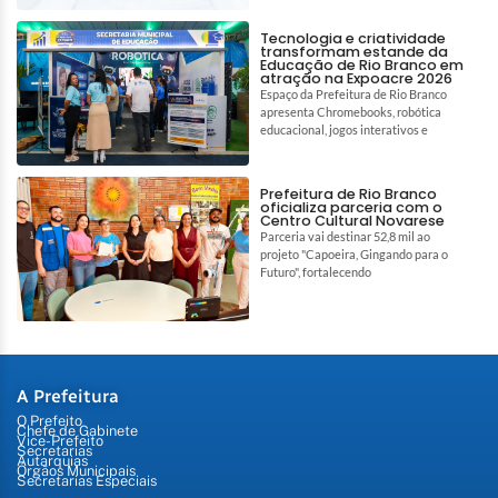
Tecnologia e criatividade
transformam estande da
Educação de Rio Branco em
atração na Expoacre 2026
Espaço da Prefeitura de Rio Branco
apresenta Chromebooks, robótica
educacional, jogos interativos e
Prefeitura de Rio Branco
oficializa parceria com o
Centro Cultural Novarese
Parceria vai destinar 52,8 mil ao
projeto "Capoeira, Gingando para o
Futuro", fortalecendo
A Prefeitura
O Prefeito
Chefe de Gabinete
Vice-Prefeito
Secretarias
Autarquias
Órgãos Municipais
Secretarias Especiais