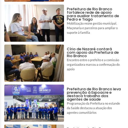
Prefeitura de Rio Branco
fortalece rede de apoio
para auxiliar tratamento de
Pedro e Tiago
Mobilização reúne gestão municipal,
Maçonaria e parceiros para ampliar o
suporte à família
Círio de Nazaré contará
com apoio da Prefeitura de
Rio Branco
Encontro entre o prefeito e a comissão
organizadora marcou a confirmação do
apoio
Prefeitura de Rio Branco leva
prevenção à Expoacre e
destaca trabalho dos
agentes de saúde
Programação da Prefeitura no estande
da Saúde destacou a atuação dos
agentes comunitários