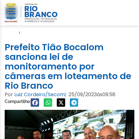
Início
›
Notícias
Prefeito Tião Bocalom
sanciona lei de
monitoramento por
câmeras em loteamento de
Rio Branco
Por
Luiz Cordeiro/Secom
25/09/2023
às
09:58
|
Compartilhe: