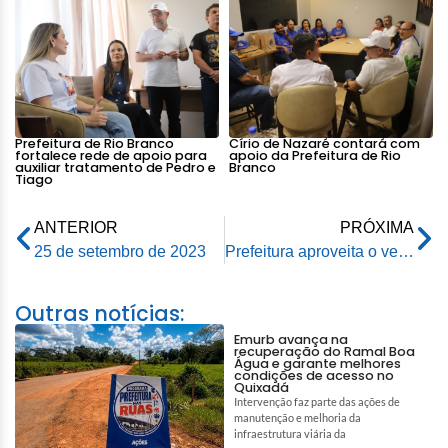
Prefeitura de Rio Branco
Círio de Nazaré contará com
fortalece rede de apoio para
apoio da Prefeitura de Rio
auxiliar tratamento de Pedro e
Branco
Tiago
ANTERIOR
PRÓXIMA
25 de setembro de 2023
Prefeitura aproveita o verão e realiza novas obras todos os dias
Outras notícias:
Emurb avança na
recuperação do Ramal Boa
Água e garante melhores
condições de acesso no
Quixadá
Intervenção faz parte das ações de
manutenção e melhoria da
infraestrutura viária da