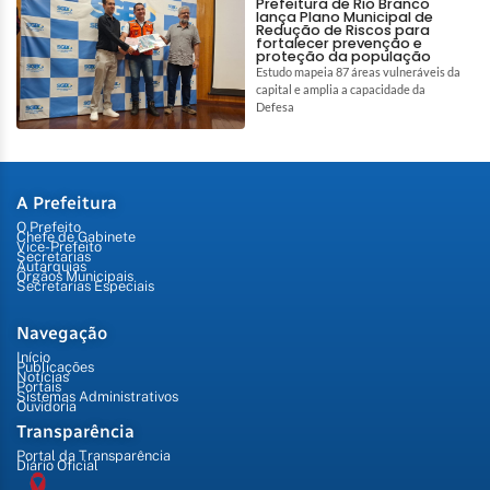
Prefeitura de Rio Branco
lança Plano Municipal de
Redução de Riscos para
fortalecer prevenção e
proteção da população
Estudo mapeia 87 áreas vulneráveis da
capital e amplia a capacidade da
Defesa
A Prefeitura
O Prefeito
Chefe de Gabinete
Vice-Prefeito
Secretarias
Autarquias
Órgãos Municipais
Secretarias Especiais
Navegação
Início
Publicações
Notícias
Portais
Sistemas Administrativos
Ouvidoria
Transparência
Portal da Transparência
Diário Oficial