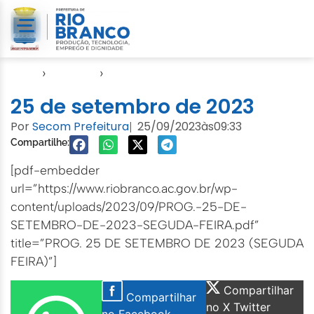
Início
›
Agendas
›
Agenda EMURB
25 de setembro de 2023
Por
Secom Prefeitura
25/09/2023
às
09:33
|
Compartilhe:
[pdf-embedder
url=”https://www.riobranco.ac.gov.br/wp-
content/uploads/2023/09/PROG.-25-DE-
SETEMBRO-DE-2023-SEGUDA-FEIRA.pdf”
title=”PROG. 25 DE SETEMBRO DE 2023 (SEGUDA
FEIRA)”]
Compartilhar
Compartilhar
no X Twitter