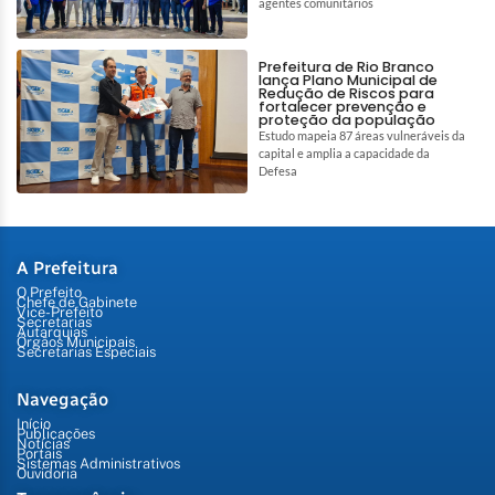
agentes comunitários
Prefeitura de Rio Branco
lança Plano Municipal de
Redução de Riscos para
fortalecer prevenção e
proteção da população
Estudo mapeia 87 áreas vulneráveis da
capital e amplia a capacidade da
Defesa
A Prefeitura
O Prefeito
Chefe de Gabinete
Vice-Prefeito
Secretarias
Autarquias
Órgãos Municipais
Secretarias Especiais
Navegação
Início
Publicações
Notícias
Portais
Sistemas Administrativos
Ouvidoria