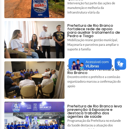
Intervenção faz parte das ações de
manutenção e melhoria da
infraestrutura viária da
Prefeitura de Rio Branco
fortalece rede de apoio
para auxiliar tratamento de
Pedro e Tiago
Mobilização reúne gestão municipal,
Maçonaria e parceiros para ampliar o
suporte à família
Círio de Nazaré contará
com apoio da Prefeitura de
Rio Branco
Encontro entre o prefeito e a comissão
organizadora marcou a confirmação do
apoio
Prefeitura de Rio Branco leva
prevenção à Expoacre e
destaca trabalho dos
agentes de saúde
Programação da Prefeitura no estande
da Saúde destacou a atuação dos