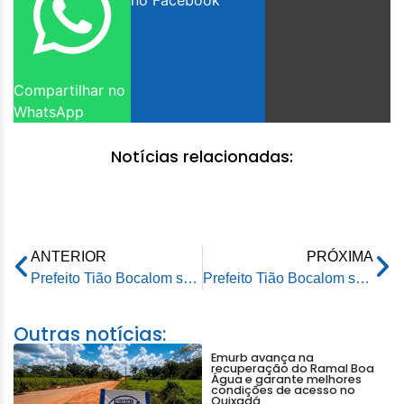
no Facebook
Compartilhar no
WhatsApp
Notícias relacionadas:
ANTERIOR
PRÓXIMA
Prefeito Tião Bocalom sanciona lei de monitoramento por câmeras em loteamento de Rio Branco
Prefeito Tião Bocalom sanciona lei de monitoramento por câmeras em loteamento de Rio Branco
Outras notícias:
Emurb avança na
recuperação do Ramal Boa
Água e garante melhores
condições de acesso no
Quixadá