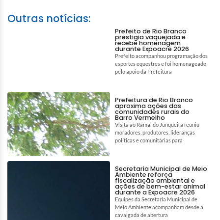
Outras notícias:
Prefeito de Rio Branco
prestigia vaquejada e
recebe homenagem
durante Expoacre 2026
Prefeito acompanhou programação dos
esportes equestres e foi homenageado
pelo apoio da Prefeitura
Prefeitura de Rio Branco
aproxima ações das
comunidades rurais do
Barro Vermelho
Visita ao Ramal do Junqueira reuniu
moradores, produtores, lideranças
políticas e comunitárias para
Secretaria Municipal de Meio
Ambiente reforça
fiscalização ambiental e
ações de bem-estar animal
durante a Expoacre 2026
Equipes da Secretaria Municipal de
Meio Ambiente acompanham desde a
cavalgada de abertura