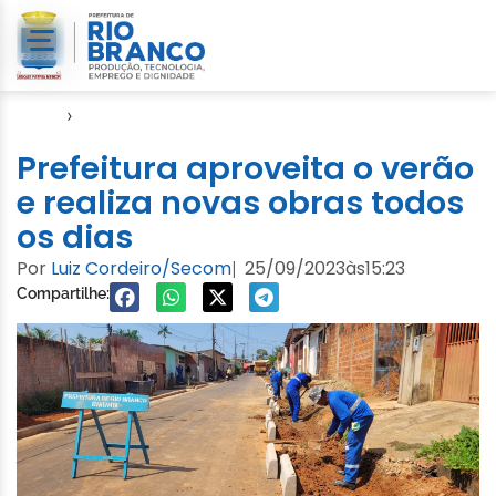
Início
›
Emurb
Prefeitura aproveita o verão
e realiza novas obras todos
os dias
Por
Luiz Cordeiro/Secom
25/09/2023
às
15:23
|
Compartilhe: