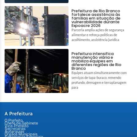
Prefeitura de Rio Branco
fortalece assistência às
famílias em situação de
vulnerabilidade durante
Expoacre 2026
Parceria amplia ações de segurança
alimentar e reforça políticas de
acolhimento, assistência jurídica
Prefeitura intensifica
manutenção viária e
mobiliza equipes em
diferentes regiões de Rio
Branco
Equipes atuam simultaneamente com
serviços de tapa-buraco, remendo
profundo, drenagem e terraplanagem
para
A Prefeitura
O Prefeito
Chefe de Gabinete
Vice-Prefeito
Secretarias
Autarquias
Órgãos Municipais
Secretarias Especiais