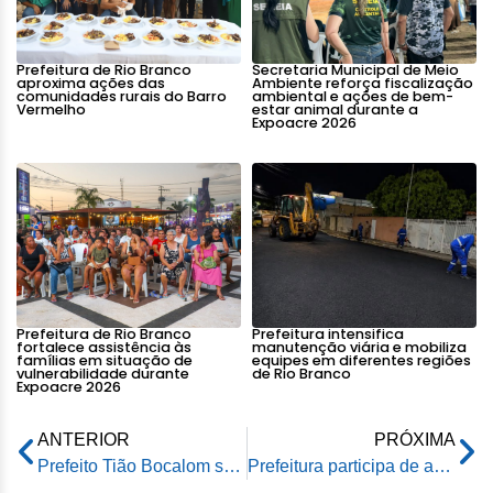
Prefeitura de Rio Branco
Secretaria Municipal de Meio
aproxima ações das
Ambiente reforça fiscalização
comunidades rurais do Barro
ambiental e ações de bem-
Vermelho
estar animal durante a
Expoacre 2026
Prefeitura de Rio Branco
Prefeitura intensifica
fortalece assistência às
manutenção viária e mobiliza
famílias em situação de
equipes em diferentes regiões
vulnerabilidade durante
de Rio Branco
Expoacre 2026
ANTERIOR
PRÓXIMA
Prefeito Tião Bocalom sanciona lei de monitoramento por câmeras em loteamento de Rio Branco
Prefeitura participa de análise do turismo elaborada pelo Programa DEL Turismo