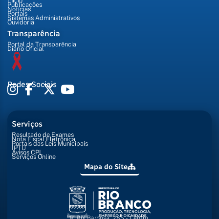
Início
Publicações
Notícias
Portais
Sistemas Administrativos
Ouvidoria
Transparência
Portal da Transparência
Diário Oficial
Redes Sociais
Serviços
Resultado de Exames
Nota Fiscal Eletrônica
Portais das Leis Municipais
IPTU
Avisos CPL
Serviços Online
Mapa do Site
R. Rui Barbosa, 285 - Centro,