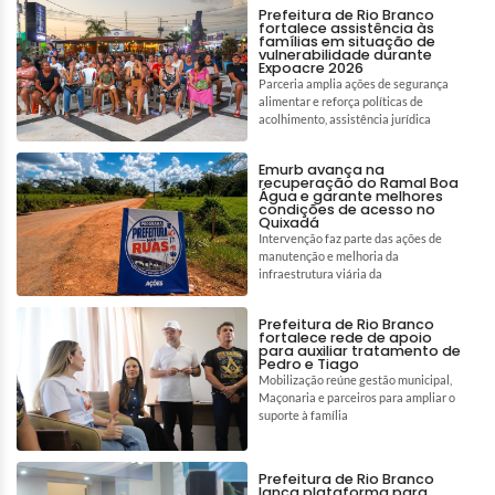
Prefeitura de Rio Branco
fortalece assistência às
famílias em situação de
vulnerabilidade durante
Expoacre 2026
Parceria amplia ações de segurança
alimentar e reforça políticas de
acolhimento, assistência jurídica
Emurb avança na
recuperação do Ramal Boa
Água e garante melhores
condições de acesso no
Quixadá
Intervenção faz parte das ações de
manutenção e melhoria da
infraestrutura viária da
Prefeitura de Rio Branco
fortalece rede de apoio
para auxiliar tratamento de
Pedro e Tiago
Mobilização reúne gestão municipal,
Maçonaria e parceiros para ampliar o
suporte à família
Prefeitura de Rio Branco
lança plataforma para