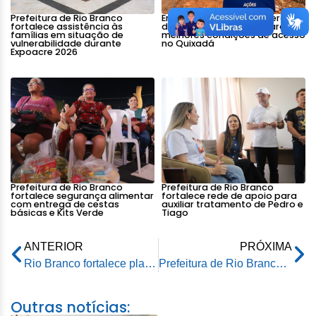
Prefeitura de Rio Branco
Emurb avança na recuperação
fortalece assistência às
do Ramal Boa Água e garante
famílias em situação de
melhores condições de acesso
vulnerabilidade durante
no Quixadá
Expoacre 2026
Prefeitura de Rio Branco
Prefeitura de Rio Branco
fortalece segurança alimentar
fortalece rede de apoio para
com entrega de cestas
auxiliar tratamento de Pedro e
básicas e Kits Verde
Tiago
ANTERIOR
PRÓXIMA
Rio Branco fortalece planejamento para geração de emprego, renda e investimentos
Prefeitura de Rio Branco inicia programa inédito de cirurgias eletivas e amplia acesso a procedimentos de média complexidade
Outras notícias: