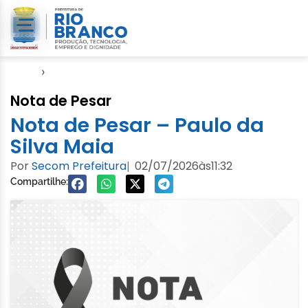
Início
›
Nota
Nota de Pesar
Nota de Pesar – Paulo da
Silva Maia
Por
Secom Prefeitura
02/07/2026
às
11:32
|
Compartilhe: