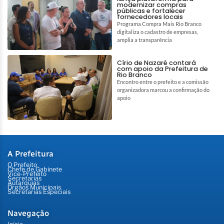
modernizar compras
públicas e fortalecer
fornecedores locais
Programa Compra Mais Rio Branco
digitaliza o cadastro de empresas,
amplia a transparência
Círio de Nazaré contará
com apoio da Prefeitura de
Rio Branco
Encontro entre o prefeito e a comissão
organizadora marcou a confirmação do
apoio
A Prefeitura
O Prefeito
Chefe de Gabinete
Vice-Prefeito
Secretarias
Autarquias
Órgãos Municipais
Secretarias Especiais
Navegação