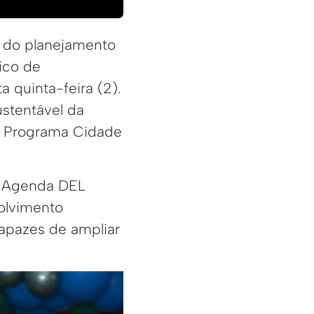
o do planejamento
ico de
 quinta-feira (2).
stentável da
do Programa Cidade
 a Agenda DEL
olvimento
apazes de ampliar