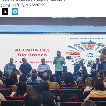
02/07/2026
às
11:29
ecom
|