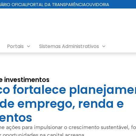
IÁRIO OFICIAL
PORTAL DA TRANSPARÊNCIA
OUVIDORIA
Portais
Sistemas Administrativos
eito
e investimentos
co fortalece planejame
de emprego, renda e
entos
ne ações para impulsionar o crescimento sustentável, f
r oportunidades na capital acreana