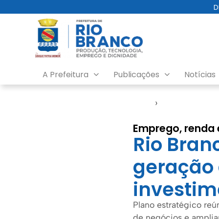
D
A Prefeitura
Publicações
Notícias
Início
›
Agenda do Pref
Emprego, renda 
Rio Bran
geração 
investim
Plano estratégico reú
de negócios e amplia