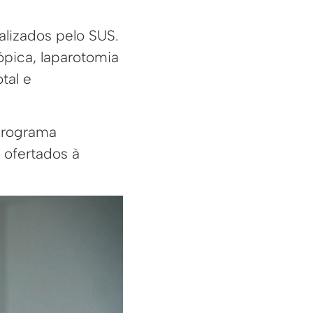
alizados pelo SUS.
ópica, laparotomia
tal e
 programa
 ofertados à