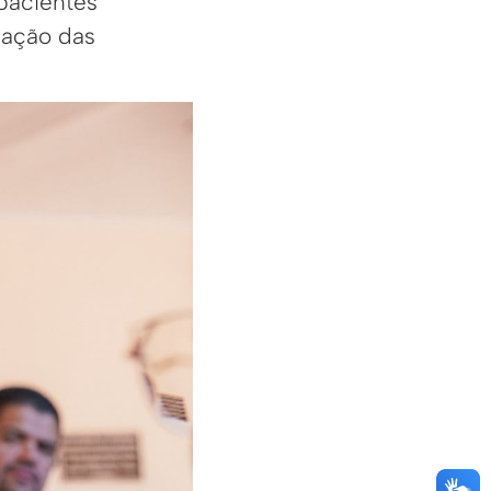
pacientes
zação das