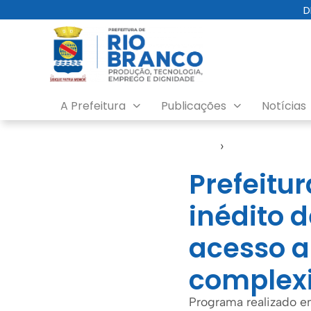
D
A Prefeitura
Publicações
Notícias
Início
›
Semsa
Prefeitu
inédito d
acesso a
complex
Programa realizado em