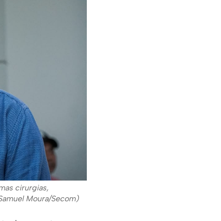
mas cirurgias,
o: Samuel Moura/Secom)