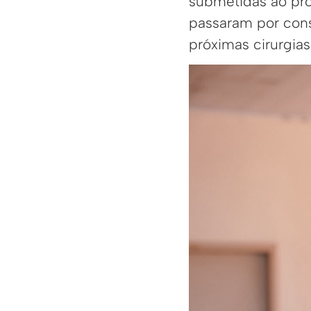
submetidas ao pro
passaram por consu
próximas cirurgias