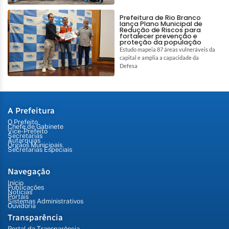
Prefeitura de Rio Branco
lança Plano Municipal de
Redução de Riscos para
fortalecer prevenção e
proteção da população
Estudo mapeia 87 áreas vulneráveis da
capital e amplia a capacidade da
Defesa
A Prefeitura
O Prefeito
Chefe de Gabinete
Vice-Prefeito
Secretarias
Autarquias
Órgãos Municipais
Secretarias Especiais
Navegação
Início
Publicações
Notícias
Portais
Sistemas Administrativos
Ouvidoria
Transparência
Portal da Transparência