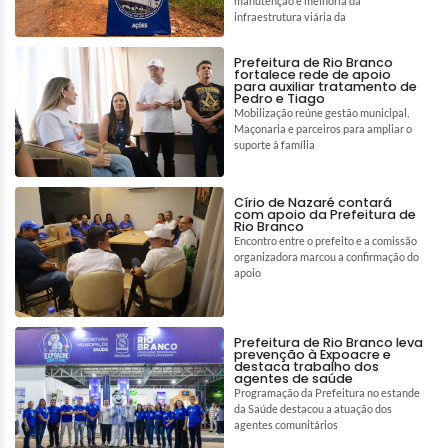
manutenção e melhoria da
infraestrutura viária da
Prefeitura de Rio Branco
fortalece rede de apoio
para auxiliar tratamento de
Pedro e Tiago
Mobilização reúne gestão municipal,
Maçonaria e parceiros para ampliar o
suporte à família
Círio de Nazaré contará
com apoio da Prefeitura de
Rio Branco
Encontro entre o prefeito e a comissão
organizadora marcou a confirmação do
apoio
Prefeitura de Rio Branco leva
prevenção à Expoacre e
destaca trabalho dos
agentes de saúde
Programação da Prefeitura no estande
da Saúde destacou a atuação dos
agentes comunitários