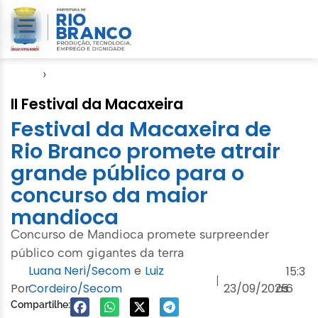
Início
›
Festival da Macaxeira
II Festival da Macaxeira
Festival da Macaxeira de
Rio Branco promete atrair
grande público para o
concurso da maior
mandioca
Concurso de Mandioca promete surpreender
público com gigantes da terra
Luana Neri/Secom
e
Luiz
15:3
|
Por
Cordeiro/Secom
23/09/2025
às
6
Compartilhe: