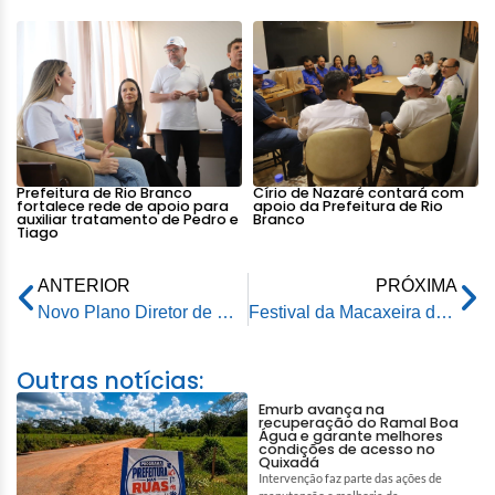
Prefeitura de Rio Branco
Círio de Nazaré contará com
fortalece rede de apoio para
apoio da Prefeitura de Rio
auxiliar tratamento de Pedro e
Branco
Tiago
ANTERIOR
PRÓXIMA
Novo Plano Diretor de Rio Branco é entregue à Câmara de Vereadores para aprovação
Festival da Macaxeira de Rio Branco promete atrair grande público para o concurso da mandioca
Outras notícias:
Emurb avança na
recuperação do Ramal Boa
Água e garante melhores
condições de acesso no
Quixadá
Intervenção faz parte das ações de