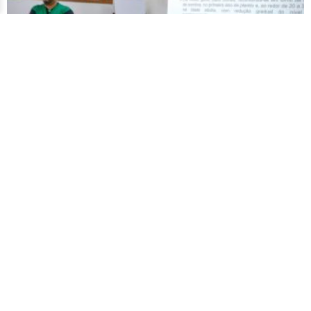
Segundo Festival da Macaxeira reforça incentivo
ao agronegócio como potencial econômico no
Acre
6 de outubro de 2025