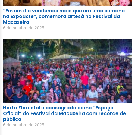
“Em um dia vendemos mais que em uma semana
na Expoacre”, comemora artesã no Festival da
Macaxeira
6 de outubro de 2025
Horto Florestal é consagrado como “Espaço
Oficial” do Festival da Macaxeira com recorde de
público
6 de outubro de 2025