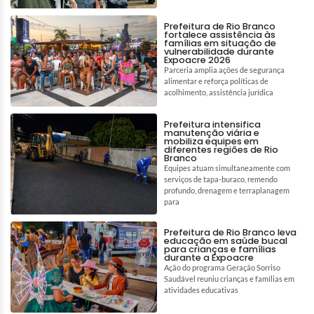
Prefeitura de Rio Branco
fortalece assistência às
famílias em situação de
vulnerabilidade durante
Expoacre 2026
Parceria amplia ações de segurança
alimentar e reforça políticas de
acolhimento, assistência jurídica
Prefeitura intensifica
manutenção viária e
mobiliza equipes em
diferentes regiões de Rio
Branco
Equipes atuam simultaneamente com
serviços de tapa-buraco, remendo
profundo, drenagem e terraplanagem
para
Prefeitura de Rio Branco leva
educação em saúde bucal
para crianças e famílias
durante a Expoacre
Ação do programa Geração Sorriso
Saudável reuniu crianças e famílias em
atividades educativas