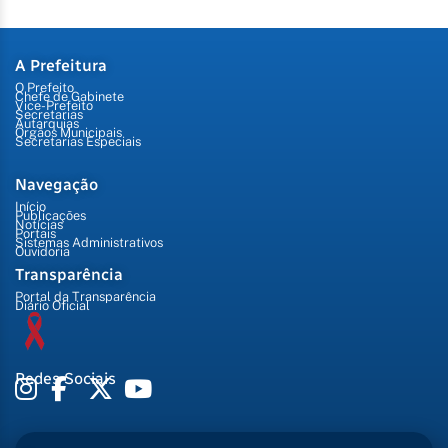
A Prefeitura
O Prefeito
Chefe de Gabinete
Vice-Prefeito
Secretarias
Autarquias
Órgãos Municipais
Secretarias Especiais
Navegação
Início
Publicações
Notícias
Portais
Sistemas Administrativos
Ouvidoria
Transparência
Portal da Transparência
Diário Oficial
Redes Sociais