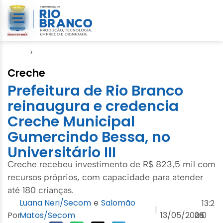
Início
›
Educação
Creche
Prefeitura de Rio Branco
reinaugura e credencia
Creche Municipal
Gumercindo Bessa, no
Universitário III
Creche recebeu investimento de R$ 823,5 mil com
recursos próprios, com capacidade para atender
até 180 crianças.
Luana Neri/Secom
e
Salomão
13:2
|
Por
Matos/Secom
13/05/2026
às
0