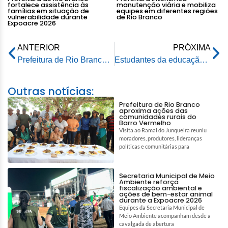
fortalece assistência às
manutenção viária e mobiliza
famílias em situação de
equipes em diferentes regiões
vulnerabilidade durante
de Rio Branco
Expoacre 2026
ANTERIOR
PRÓXIMA
Prefeitura de Rio Branco lança campanha Maio Laranja com ações de conscientização e proteção à infância
Estudantes da educação municipal vivem dia de aventura e tecnologia na Universal Studios
Outras notícias:
Prefeitura de Rio Branco
aproxima ações das
comunidades rurais do
Barro Vermelho
Visita ao Ramal do Junqueira reuniu
moradores, produtores, lideranças
políticas e comunitárias para
Secretaria Municipal de Meio
Ambiente reforça
fiscalização ambiental e
ações de bem-estar animal
durante a Expoacre 2026
Equipes da Secretaria Municipal de
Meio Ambiente acompanham desde a
cavalgada de abertura