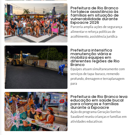
Prefeitura de Rio Branco
fortalece assistência às
famílias em situação de
vulnerabilidade durante
Expoacre 2026
Parceria amplia ações de segurança
alimentar e reforça políticas de
acolhimento, assistência jurídica
Prefeitura intensifica
manutenção viária e
mobiliza equipes em
diferentes regiões de Rio
Branco
Equipes atuam simultaneamente com
serviços de tapa-buraco, remendo
profundo, drenagem e terraplanagem
para
Prefeitura de Rio Branco leva
educação em saúde bucal
para crianças e famílias
durante a Expoacre
Ação do programa Geração Sorriso
Saudável reuniu crianças e famílias em
atividades educativas