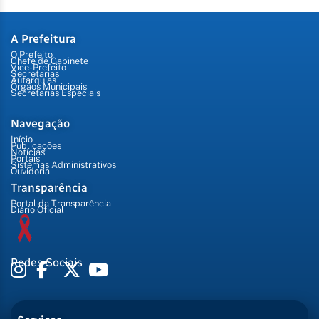
A Prefeitura
O Prefeito
Chefe de Gabinete
Vice-Prefeito
Secretarias
Autarquias
Órgãos Municipais
Secretarias Especiais
Navegação
Início
Publicações
Notícias
Portais
Sistemas Administrativos
Ouvidoria
Transparência
Portal da Transparência
Diário Oficial
Redes Sociais