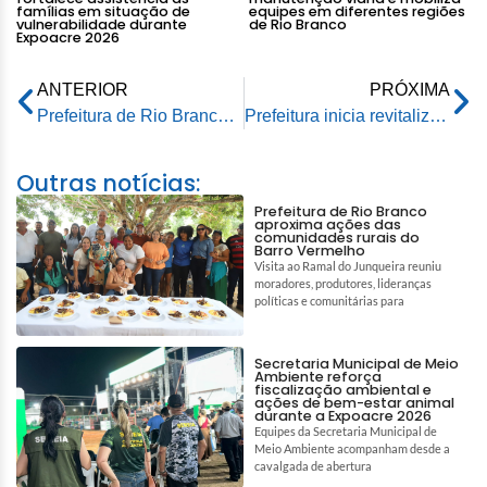
famílias em situação de
equipes em diferentes regiões
vulnerabilidade durante
de Rio Branco
Expoacre 2026
ANTERIOR
PRÓXIMA
Prefeitura de Rio Branco reinaugura e credencia Creche Municipal Gumercindo Bessa, no Universitário III
Prefeitura inicia revitalização de parquinho no Educandário Santa Margarida
Outras notícias:
Prefeitura de Rio Branco
aproxima ações das
comunidades rurais do
Barro Vermelho
Visita ao Ramal do Junqueira reuniu
moradores, produtores, lideranças
políticas e comunitárias para
Secretaria Municipal de Meio
Ambiente reforça
fiscalização ambiental e
ações de bem-estar animal
durante a Expoacre 2026
Equipes da Secretaria Municipal de
Meio Ambiente acompanham desde a
cavalgada de abertura